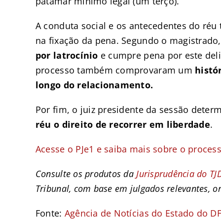
patamar mínimo legal (um terço).
A conduta social e os antecedentes do réu
na fixação da pena. Segundo o magistrado
por latrocínio
e cumpre pena por este deli
processo também comprovaram um
histó
longo do relacionamento.
Por fim, o juiz presidente da sessão dete
réu o direito de recorrer em liberdade
.
Acesse o PJe1 e saiba mais sobre o proces
Consulte os produtos da
Jurisprudência do TJ
Tribunal, com base em julgados relevantes, o
Fonte:
Agência de Notícias do Estado do D