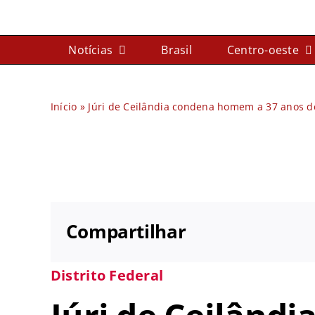
Ir
para
Notícias
Brasil
Centro-oeste
o
conteúdo
Início
»
Júri de Ceilândia condena homem a 37 anos de
Compartilhar
Distrito Federal