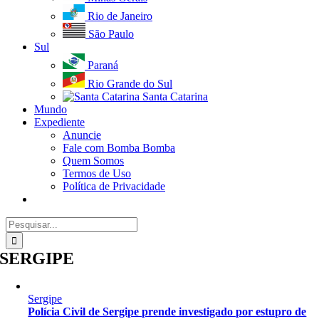
Rio de Janeiro
São Paulo
Sul
Paraná
Rio Grande do Sul
Santa Catarina
Mundo
Expediente
Anuncie
Fale com Bomba Bomba
Quem Somos
Termos de Uso
Política de Privacidade
Buscar
resultados
para:
SERGIPE
Sergipe
Polícia Civil de Sergipe prende investigado por estupro de