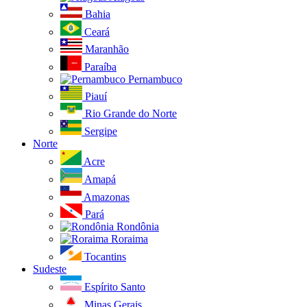
Bahia
Ceará
Maranhão
Paraíba
Pernambuco
Piauí
Rio Grande do Norte
Sergipe
Norte
Acre
Amapá
Amazonas
Pará
Rondônia
Roraima
Tocantins
Sudeste
Espírito Santo
Minas Gerais