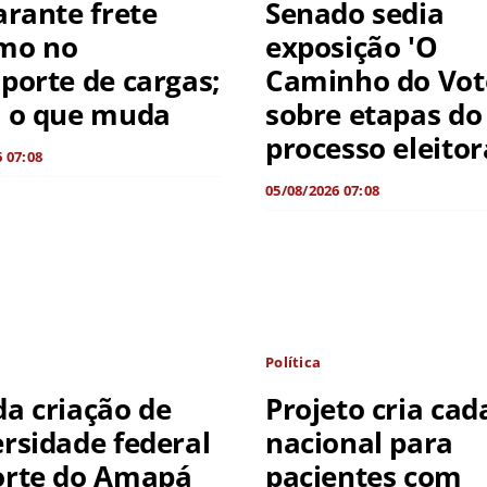
arante frete
Senado sedia
mo no
exposição 'O
porte de cargas;
Caminho do Voto
a o que muda
sobre etapas do
processo eleitor
 07:08
05/08/2026 07:08
Política
a criação de
Projeto cria cad
rsidade federal
nacional para
orte do Amapá
pacientes com