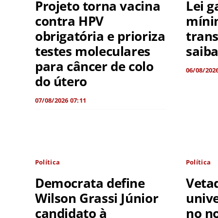
Projeto torna vacina
Lei g
contra HPV
míni
obrigatória e prioriza
trans
testes moleculares
saib
para câncer de colo
06/08/2026
do útero
07/08/2026 07:11
Política
Política
Democrata define
Vetad
Wilson Grassi Júnior
unive
candidato à
no n