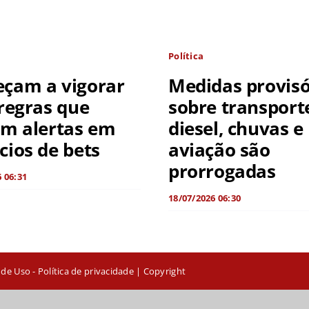
Política
çam a vigorar
Medidas provisó
regras que
sobre transport
em alertas em
diesel, chuvas e
ios de bets
aviação são
prorrogadas
 06:31
18/07/2026 06:30
 de Uso
-
Política de privacidade
| Copyright