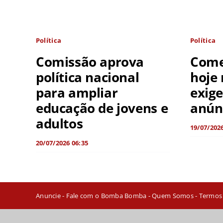
Política
Política
Comissão aprova
Come
política nacional
hoje 
para ampliar
exig
educação de jovens e
anúnc
adultos
19/07/2026
20/07/2026 06:35
Anuncie
-
Fale com o Bomba Bomba
-
Quem Somos
-
Termos