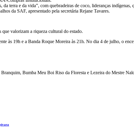
PAA-Compras Institucionais.
da terra e da vida”, com quebradeiras de coco, lideranças indígenas, q
balhos da SAF, apresentado pela secretária Rejane Tavares.
 que valorizam a riqueza cultural do estado.
ente às 19h e a Banda Roque Moreira às 21h. No dia 4 de julho, o ence
Branquim, Bumba Meu Boi Riso da Floresta e Lezeira do Mestre Naldinh
apivara