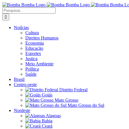
Ir
para
Buscar
o
resultados
conteúdo
para:
Notícias
Cultura
Direitos Humanos
Economia
Educação
Esportes
Justiça
Meio Ambiente
Política
Saúde
Brasil
Centro-oeste
Distrito Federal
Goiás
Mato Grosso
Mato Grosso do Sul
Nordeste
Alagoas
Bahia
Ceará