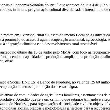
icionais e Economia Solidária do Piauí, que acontece de 1º a 4 de julh
rodutos in natura, programação cultural diversificada e intercâmbio de 
ogia e mestre em Extensão Rural e Desenvolvimento Local pela Univer
as à promoção do acesso à água, recuperação ambiental, agroecologia, 
das à adaptação climática e ao desenvolvimento rural sustentável.
, lançado no último dia 10 de junho pelo MMA, com foco na recuperaçã
 fortalecendo a capacidade de produção e ampliando a produção de alim
”, disse.
co e Social (BNDES) e Banco do Nordeste, no valor de R$ 60 milhões
recuperação de terras e promoção do acesso a água.
iniciativas de comunidades de agricultores familiares, assentamentos de
rodutiva. Acredito que seja um caminho que estamos trilhando e a secre
co do Nordeste, para organizações da sociedade civil e o objetivo é a
ecnologias sociais, práticas e metodologias já testadas para a recupera