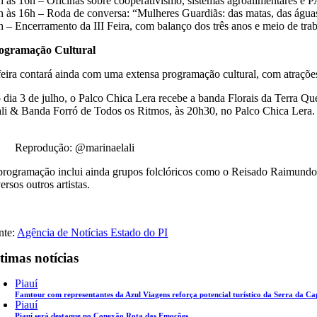
h às 16h – Oficinas sobre cooperativismo, sistemas agroalimentares e 
h às 16h – Roda de conversa: “Mulheres Guardiãs: das matas, das águas, 
h – Encerramento da III Feira, com balanço dos três anos e meio de tra
ogramação Cultural
feira contará ainda com uma extensa programação cultural, com atrações
 dia 3 de julho, o Palco Chica Lera recebe a banda Florais da Terra Qu
ali & Banda Forró de Todos os Ritmos, às 20h30, no Palco Chica Lera.
Reprodução: @marinaelali
programação inclui ainda grupos folclóricos como o Reisado Raimundo 
ersos outros artistas.
nte:
Agência de Notícias Estado do PI
timas notícias
Piauí
Famtour com representantes da Azul Viagens reforça potencial turístico da Serra da C
Piauí
Piauí será destaque no Conexão Rota das Emoções