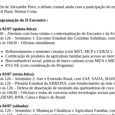
ém de Alexandre Pires, o debate contará ainda com a participação do 
vil Piauí, Werton Costa.
ogramação do II Encontro :
a 02/07 (quinta-feira):
30 – Abertura com boas-vindas e contextualização do Encontro e da Feira
 às 12h – Seminário 1: Encontro Estadual das Cozinhas Solidárias, 
h às 16h30 – Oficinas simultâneas:
Reflorestamento e sementes crioulas (com MST, MCP e CERAC)
Certificação de produtos da agricultura familiar para acesso 
Biocombustível social: práticas de baixo carbono (com MDA e M
PAS NE (com coordenação do Programa)
a 03/07 (sexta-feira):
 às 12h – Seminário 2: Ater e Extensão Rural, com SAF, SADA, 
 às 12h – Plenária Estadual da ARREPIA, com fortalecimento da rede d
h às 12h – Defesa de dissertação de mestrado das quebradeiras de coco
h às 16h30 – Oficinas e rodas de conversa sobre tecnologias sociais pa
DESPI, BNB, Caixa e Banco do Brasil.
a 04/07 (sábado):
 às 12h – Seminário 3: Mudanças Climáticas e Agricultura Familiar, 