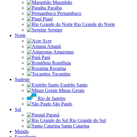
Maranhão
Paraíba
Pernambuco
Piauí
Rio Grande do Norte
Sergipe
Norte
Acre
Amapá
Amazonas
Pará
Rondônia
Roraima
Tocantins
Sudeste
Espírito Santo
Minas Gerais
Rio de Janeiro
São Paulo
Sul
Paraná
Rio Grande do Sul
Santa Catarina
Mundo
Expediente