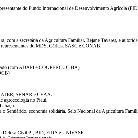
representante do Fundo Internacional de Desenvolvimento Agrícola (FI
, com a secretária da Agricultura Familiar, Rejane Tavares, e autorida
com representantes do MDS, Cáritas, SASC e CONAB.
ao mercado (com ADAPI e COOPERCUC-BA)
IQCB)
BAHIATER, SENAR e CEAA.
e agroecologia no Piauí.
 babaçu.
ra o Semiárido, economia solidária, Selo Nacional da Agricultura Famil
com Defesa Civil PI, BID, FIDA e UNIVASF.