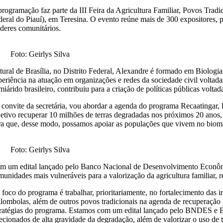
programação faz parte da III Feira da Agricultura Familiar, Povos Trad
deral do Piauí), em Teresina. O evento reúne mais de 300 expositores, p
íderes comunitários.
Foto: Geirlys Silva
tural de Brasília, no Distrito Federal, Alexandre é formado em Biol
periência na atuação em organizações e redes da sociedade civil voltad
iárido brasileiro, contribuiu para a criação de políticas públicas volta
 convite da secretária, vou abordar a agenda do programa Recaatingar
jetivo recuperar 10 milhões de terras degradadas nos próximos 20 anos,
ra que, desse modo, possamos apoiar as populações que vivem no bioma
Foto: Geirlys Silva
m um edital lançado pelo Banco Nacional de Desenvolvimento Econômi
munidades mais vulneráveis para a valorização da agricultura familiar, 
 foco do programa é trabalhar, prioritariamente, no fortalecimento das 
ilombolas, além de outros povos tradicionais na agenda de recuperação p
tratégias do programa. Estamos com um edital lançado pelo BNDES e Ban
lecionados de alta gravidade da degradação, além de valorizar o uso de t