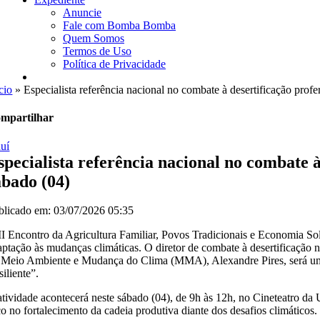
Anuncie
Fale com Bomba Bomba
Quem Somos
Termos de Uso
Política de Privacidade
cio
»
Especialista referência nacional no combate à desertificação profe
mpartilhar
auí
specialista referência nacional no combate à
ábado (04)
blicado em: 03/07/2026 05:35
II Encontro da Agricultura Familiar, Povos Tradicionais e Economia Soli
aptação às mudanças climáticas. O diretor de combate à desertificaçã
 Meio Ambiente e Mudança do Clima (MMA), Alexandre Pires, será um d
iliente”.
atividade acontecerá neste sábado (04), de 9h às 12h, no Cineteatro da U
co no fortalecimento da cadeia produtiva diante dos desafios climáticos.