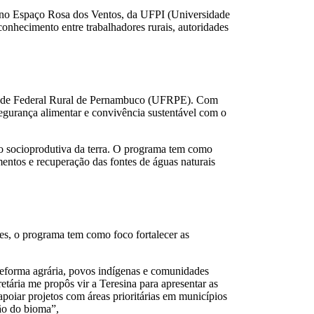
o, no Espaço Rosa dos Ventos, da UFPI (Universidade
conhecimento entre trabalhadores rurais, autoridades
sidade Federal Rural de Pernambuco (UFRPE). Com
segurança alimentar e convivência sustentável com o
o socioprodutiva da terra. O programa tem como
entos e recuperação das fontes de águas naturais
, o programa tem como foco fortalecer as
 reforma agrária, povos indígenas e comunidades
tária me propôs vir a Teresina para apresentar as
poiar projetos com áreas prioritárias em municípios
ção do bioma”,