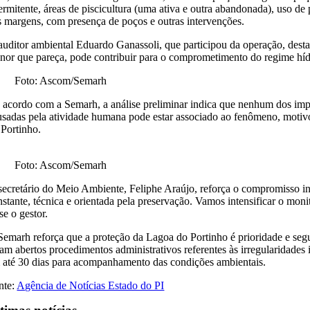
termitente, áreas de piscicultura (uma ativa e outra abandonada), uso d
s margens, com presença de poços e outras intervenções.
auditor ambiental Eduardo Ganassoli, que participou da operação, desta
nor que pareça, pode contribuir para o comprometimento do regime hídri
Foto: Ascom/Semarh
 acordo com a Semarh, a análise preliminar indica que nenhum dos impa
usadas pela atividade humana pode estar associado ao fenômeno, motivo
 Portinho.
Foto: Ascom/Semarh
secretário do Meio Ambiente, Feliphe Araújo, reforça o compromisso ins
nstante, técnica e orientada pela preservação. Vamos intensificar o moni
se o gestor.
Semarh reforça que a proteção da Lagoa do Portinho é prioridade e seg
ram abertos procedimentos administrativos referentes às irregularidades
 até 30 dias para acompanhamento das condições ambientais.
nte:
Agência de Notícias Estado do PI