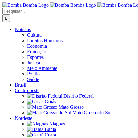
Ir
para
Buscar
o
resultados
conteúdo
para:
Notícias
Cultura
Direitos Humanos
Economia
Educação
Esportes
Justiça
Meio Ambiente
Política
Saúde
Brasil
Centro-oeste
Distrito Federal
Goiás
Mato Grosso
Mato Grosso do Sul
Nordeste
Alagoas
Bahia
Ceará