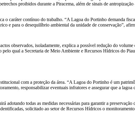
e petrechos proibidos durante a Piracema, além de sinais de antropizaç
ca o caráter contínuo do trabalho. “A Lagoa do Portinho demanda fisca
co e para o desequilíbrio ambiental da unidade de conservação”, afirm
ctos observados, isoladamente, explica a possível redução do volume 
 pelo qual a Secretaria de Meio Ambiente e Recursos Hídricos do Piau
titucional com a proteção da área. “A Lagoa do Portinho é um patrimôn
toramento, responsabilizar eventuais infratores e assegurar que a lagoa
uirá adotando todas as medidas necessárias para garantir a preservaçã
 identificadas, solicitado ao setor de Recursos Hídricos o monitorament