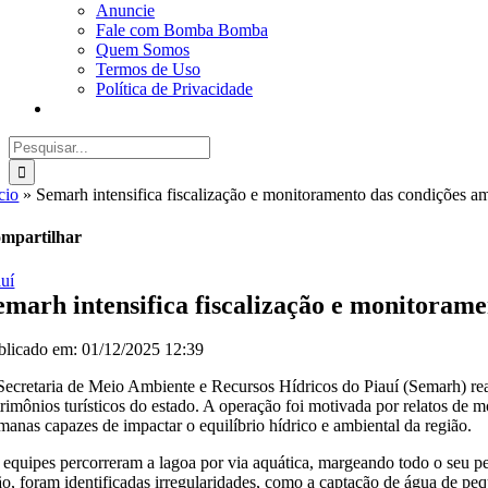
Anuncie
Fale com Bomba Bomba
Quem Somos
Termos de Uso
Política de Privacidade
Buscar
resultados
para:
cio
»
Semarh intensifica fiscalização e monitoramento das condições a
mpartilhar
auí
emarh intensifica fiscalização e monitoram
blicado em: 01/12/2025 12:39
Secretaria de Meio Ambiente e Recursos Hídricos do Piauí (Semarh) rea
trimônios turísticos do estado. A operação foi motivada por relatos de 
manas capazes de impactar o equilíbrio hídrico e ambiental da região.
 equipes percorreram a lagoa por via aquática, margeando todo o seu pe
ão, foram identificadas irregularidades, como a captação de água de p