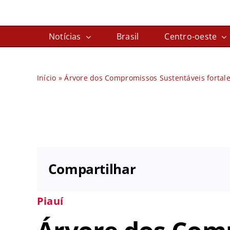
Ir
para
Notícias
Brasil
Centro-oeste
o
conteúdo
Início
»
Árvore dos Compromissos Sustentáveis fortale
Compartilhar
Piauí