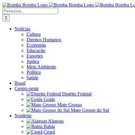
Ir
para
Buscar
o
resultados
conteúdo
para:
Notícias
Cultura
Direitos Humanos
Economia
Educação
Esportes
Justiça
Meio Ambiente
Política
Saúde
Brasil
Centro-oeste
Distrito Federal
Goiás
Mato Grosso
Mato Grosso do Sul
Nordeste
Alagoas
Bahia
Ceará