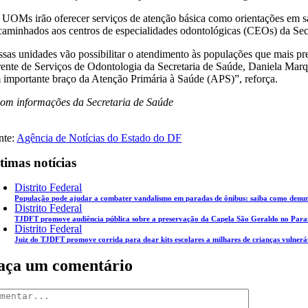
 UOMs irão oferecer serviços de atenção básica como orientações em s
caminhados aos centros de especialidades odontológicas (CEOs) da S
ssas unidades vão possibilitar o atendimento às populações que mais pr
rente de Serviços de Odontologia da Secretaria de Saúde, Daniela Marq
 importante braço da Atenção Primária à Saúde (APS)”, reforça.
om informações da Secretaria de Saúde
nte:
Agência de Notícias do Estado do DF
timas notícias
Distrito Federal
População pode ajudar a combater vandalismo em paradas de ônibus: saiba como denunc
Distrito Federal
TJDFT promove audiência pública sobre a preservação da Capela São Geraldo no Par
Distrito Federal
Juiz do TJDFT promove corrida para doar kits escolares a milhares de crianças vulnerá
aça um comentário
mentar