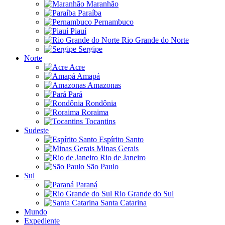
Maranhão
Paraíba
Pernambuco
Piauí
Rio Grande do Norte
Sergipe
Norte
Acre
Amapá
Amazonas
Pará
Rondônia
Roraima
Tocantins
Sudeste
Espírito Santo
Minas Gerais
Rio de Janeiro
São Paulo
Sul
Paraná
Rio Grande do Sul
Santa Catarina
Mundo
Expediente