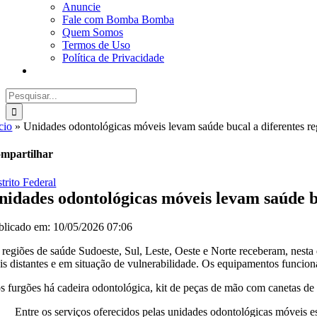
Anuncie
Fale com Bomba Bomba
Quem Somos
Termos de Uso
Política de Privacidade
Buscar
resultados
para:
cio
»
Unidades odontológicas móveis levam saúde bucal a diferentes re
mpartilhar
trito Federal
nidades odontológicas móveis levam saúde bu
blicado em: 10/05/2026 07:06
 regiões de saúde Sudoeste, Sul, Leste, Oeste e Norte receberam, nest
is distantes e em situação de vulnerabilidade. Os equipamentos funci
s furgões há cadeira odontológica, kit de peças de mão com canetas de al
Entre os serviços oferecidos pelas unidades odontológicas móveis e