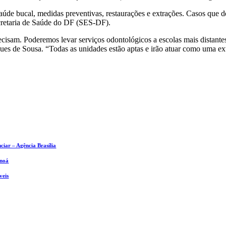
aúde bucal, medidas preventivas, restaurações e extrações. Casos qu
ecretaria de Saúde do DF (SES-DF).
ecisam. Poderemos levar serviços odontológicos a escolas mais distante
ues de Sousa. “Todas as unidades estão aptas e irão atuar como uma e
iar – Agência Brasília
anoá
veis