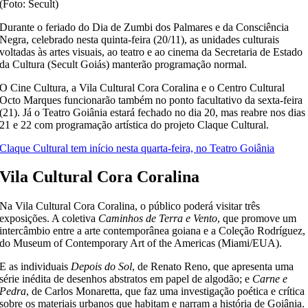
(Foto: Secult)
Durante o feriado do Dia de Zumbi dos Palmares e da Consciência
Negra, celebrado nesta quinta-feira (20/11), as unidades culturais
voltadas às artes visuais, ao teatro e ao cinema da Secretaria de Estado
da Cultura (Secult Goiás) manterão programação normal.
O Cine Cultura, a Vila Cultural Cora Coralina e o Centro Cultural
Octo Marques funcionarão também no ponto facultativo da sexta-feira
(21). Já o Teatro Goiânia estará fechado no dia 20, mas reabre nos dias
21 e 22 com programação artística do projeto Claque Cultural.
Claque Cultural tem início nesta quarta-feira, no Teatro Goiânia
Vila Cultural Cora Coralina
Na Vila Cultural Cora Coralina, o público poderá visitar três
exposições. A coletiva
Caminhos de Terra e Vento
, que promove um
intercâmbio entre a arte contemporânea goiana e a Coleção Rodríguez,
do Museum of Contemporary Art of the Americas (Miami/EUA).
E as individuais
Depois do Sol
, de Renato Reno, que apresenta uma
série inédita de desenhos abstratos em papel de algodão; e
Carne e
Pedra
, de Carlos Monaretta, que faz uma investigação poética e crítica
sobre os materiais urbanos que habitam e narram a história de Goiânia.