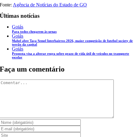
Fonte:
Agência de Notícias do Estado de GO
Últimas notícias
Goiás
Para todos chegarem às urnas
Goiás
Mabel abre Taça Semel Interbairros 2026, maior competição de futebol society de
terrão da capital
Goiás
Proposta visa a alterar regra sobre prazo de vida útil de veículos no transporte
escolar
Faça um comentário
Comentar