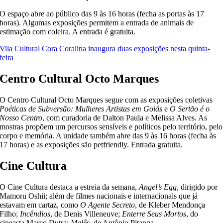
O espaço abre ao público das 9 às 16 horas (fecha as portas às 17
horas). Algumas exposições permitem a entrada de animais de
estimação com coleira. A entrada é gratuita.
Vila Cultural Cora Coralina inaugura duas exposições nesta quinta-
feira
Centro Cultural Octo Marques
O Centro Cultural Octo Marques segue com as exposições coletivas
Poéticas de Subversão: Mulheres Artistas em Goiás
e
O Sertão é o
Nosso Centro
, com curadoria de Dalton Paula e Melissa Alves. As
mostras propõem um percursos sensíveis e políticos pelo território, pelo
corpo e memória. A unidade também abre das 9 às 16 horas (fecha às
17 horas) e as exposições são petfriendly. Entrada gratuita.
Cine Cultura
O Cine Cultura destaca a estreia da semana,
Angel’s Egg
, dirigido por
Mamoru Oshii; além de filmes nacionais e internacionais que já
estavam em cartaz, como
O Agente Secreto
, de Kleber Mendonça
Filho;
Incêndios
, de Denis Villeneuve;
Enterre Seus Mortos
, do
cineasta Marco Dutra;
Malês
, de Antônio Pitanga.