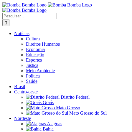
Ir
para
o
Buscar
conteúdo
resultados
para:
Notícias
Cultura
Direitos Humanos
Economia
Educação
Esportes
Justiça
Meio Ambiente
Política
Saúde
Brasil
Centro-oeste
Distrito Federal
Goiás
Mato Grosso
Mato Grosso do Sul
Nordeste
Alagoas
Bahia