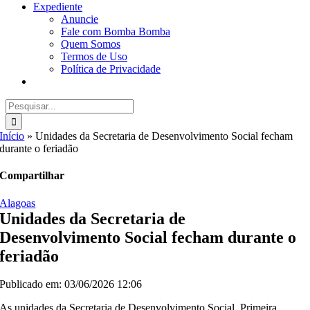
Expediente
Anuncie
Fale com Bomba Bomba
Quem Somos
Termos de Uso
Política de Privacidade
Buscar
resultados
para:
Início
»
Unidades da Secretaria de Desenvolvimento Social fecham
durante o feriadão
Compartilhar
Alagoas
Unidades da Secretaria de
Desenvolvimento Social fecham durante o
feriadão
Publicado em: 03/06/2026 12:06
As unidades da Secretaria de Desenvolvimento Social, Primeira