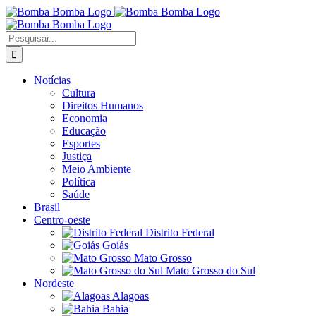
Ir
para
o
Buscar
conteúdo
resultados
para:
Notícias
Cultura
Direitos Humanos
Economia
Educação
Esportes
Justiça
Meio Ambiente
Política
Saúde
Brasil
Centro-oeste
Distrito Federal
Goiás
Mato Grosso
Mato Grosso do Sul
Nordeste
Alagoas
Bahia