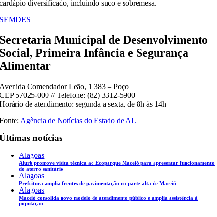
cardápio diversificado, incluindo suco e sobremesa.
SEMDES
Secretaria Municipal de Desenvolvimento
Social, Primeira Infância e Segurança
Alimentar
Avenida Comendador Leão, 1.383 – Poço
CEP 57025-000 // Telefone: (82) 3312-5900
Horário de atendimento: segunda a sexta, de 8h às 14h
Fonte:
Agência de Notícias do Estado de AL
Últimas notícias
Alagoas
Alurb promove visita técnica ao Ecoparque Maceió para apresentar funcionamento
do aterro sanitário
Alagoas
Prefeitura amplia frentes de pavimentação na parte alta de Maceió
Alagoas
Maceió consolida novo modelo de atendimento público e amplia assistência à
população