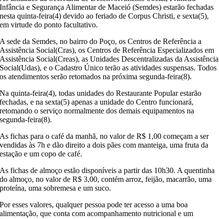
Infância e Segurança Alimentar de Maceió (Semdes)
estarão fechadas
nesta quinta-feira(4) devido ao feriado de Corpus Christi, e sexta(5),
em virtude do ponto facultativo.
A sede da Semdes, no bairro do Poço, os Centros de Referência a
Assistência Social(Cras), os Centros de Referência Especializados em
Assistência Social(Creas), as Unidades Descentralizadas da Assistência
Social(Udas), e o Cadastro Único terão as atividades suspensas. Todos
os atendimentos serão retomados na próxima segunda-feira(8).
Na quinta-feira(4), todas unidades do Restaurante Popular estarão
fechadas, e na sexta(5) apenas a unidade do Centro funcionará,
retomando o serviço normalmente dos demais equipamentos na
segunda-feira(8).
As fichas para o café da manhã, no valor de R$ 1,00 começam a ser
vendidas às 7h e dão direito a dois pães com manteiga, uma fruta da
estação e um copo de café.
As fichas de almoço estão disponíveis a partir das 10h30. A quentinha
do almoço, no valor de R$ 3,00, contém arroz, feijão, macarrão, uma
proteína, uma sobremesa e um suco.
Por esses valores, qualquer pessoa pode ter acesso a uma boa
alimentação, que conta com acompanhamento nutricional e um