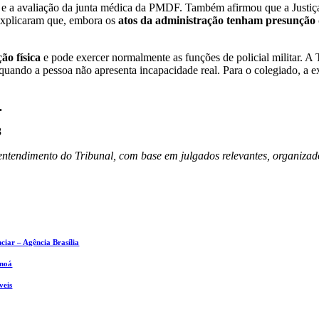
 e a avaliação da junta médica da PMDF. Também afirmou que a Justiça n
 explicaram que, embora os
atos da administração tenham presunção d
ão física
e pode exercer normalmente as funções de policial militar.
quando a pessoa não apresenta incapacidade real. Para o colegiado, a e
.
8
 entendimento do Tribunal, com base em julgados relevantes, organizad
iar – Agência Brasília
anoá
veis