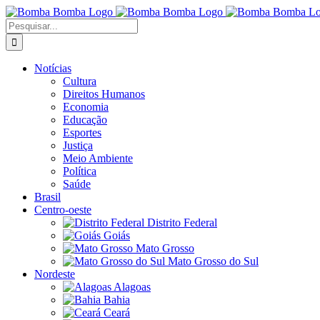
Ir
para
Buscar
o
resultados
conteúdo
para:
Notícias
Cultura
Direitos Humanos
Economia
Educação
Esportes
Justiça
Meio Ambiente
Política
Saúde
Brasil
Centro-oeste
Distrito Federal
Goiás
Mato Grosso
Mato Grosso do Sul
Nordeste
Alagoas
Bahia
Ceará