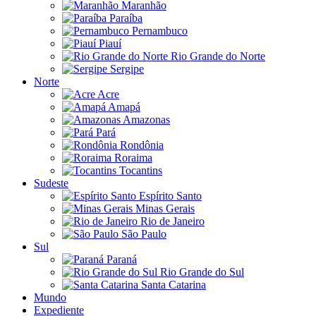
Maranhão
Paraíba
Pernambuco
Piauí
Rio Grande do Norte
Sergipe
Norte
Acre
Amapá
Amazonas
Pará
Rondônia
Roraima
Tocantins
Sudeste
Espírito Santo
Minas Gerais
Rio de Janeiro
São Paulo
Sul
Paraná
Rio Grande do Sul
Santa Catarina
Mundo
Expediente