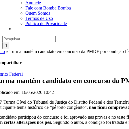
Anuncie
Fale com Bomba Bomba
Quem Somos
Termos de Uso
Política de Privacidade
Buscar
resultados
para:
cio
»
Turma mantém candidato em concurso da PMDF por condição físi
mpartilhar
trito Federal
urma mantém candidato em concurso da PMD
blicado em: 16/05/2026 10:42
6ª Turma Cível do Tribunal de Justiça do Distrito Federal e dos Territ
rticipante tenha histórico de “pé torto congênito”,
não ficou comprovad
candidato participou do concurso e foi aprovado nas provas e no teste
m certas alterações nos pés
. Segundo o autor, a condição foi tratada e