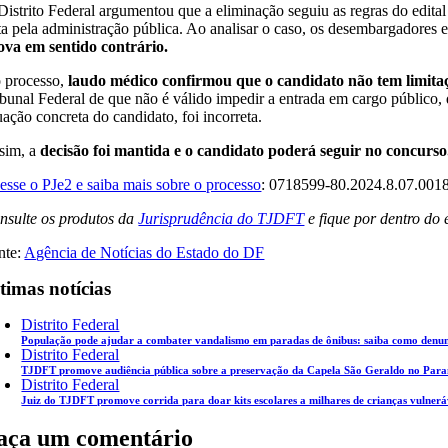
Distrito Federal argumentou que a eliminação seguiu as regras do edital
ita pela administração pública. Ao analisar o caso, os desembargadores
ova em sentido contrário.
 processo,
laudo médico confirmou que o candidato não tem limitaç
ibunal Federal de que não é válido impedir a entrada em cargo público, 
uação concreta do candidato, foi incorreta.
sim, a
decisão foi mantida e o candidato poderá seguir no concurso
esse o PJe2 e saiba mais sobre o processo
: 0718599-80.2024.8.07.001
nsulte os produtos da
Jurisprudência do TJDFT
e fique por dentro do
nte:
Agência de Notícias do Estado do DF
timas notícias
Distrito Federal
População pode ajudar a combater vandalismo em paradas de ônibus: saiba como denunc
Distrito Federal
TJDFT promove audiência pública sobre a preservação da Capela São Geraldo no Par
Distrito Federal
Juiz do TJDFT promove corrida para doar kits escolares a milhares de crianças vulnerá
aça um comentário