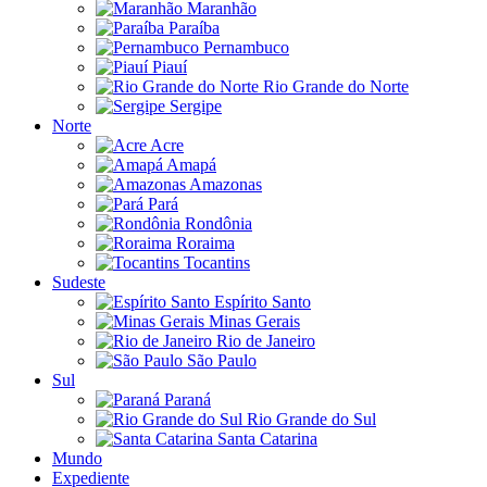
Maranhão
Paraíba
Pernambuco
Piauí
Rio Grande do Norte
Sergipe
Norte
Acre
Amapá
Amazonas
Pará
Rondônia
Roraima
Tocantins
Sudeste
Espírito Santo
Minas Gerais
Rio de Janeiro
São Paulo
Sul
Paraná
Rio Grande do Sul
Santa Catarina
Mundo
Expediente