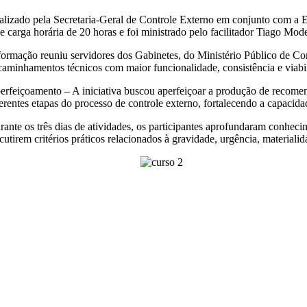
alizado pela Secretaria-Geral de Controle Externo em conjunto com a E
ve carga horária de 20 horas e foi ministrado pelo facilitador Tiago Mo
formação reuniu servidores dos Gabinetes, do Ministério Público de C
caminhamentos técnicos com maior funcionalidade, consistência e viabi
erfeiçoamento – A iniciativa buscou aperfeiçoar a produção de recomen
ferentes etapas do processo de controle externo, fortalecendo a capacid
rante os três dias de atividades, os participantes aprofundaram conhec
scutirem critérios práticos relacionados à gravidade, urgência, material