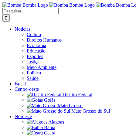
Ir
para
Buscar
o
resultados
conteúdo
para:
Notícias
Cultura
Direitos Humanos
Economia
Educação
Esportes
Justiça
Meio Ambiente
Política
Saúde
Brasil
Centro-oeste
Distrito Federal
Goiás
Mato Grosso
Mato Grosso do Sul
Nordeste
Alagoas
Bahia
Ceará