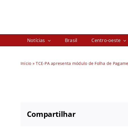
Ir
para
o
conteúdo
Notícias
Brasil
Centro-oeste
Início
»
TCE-PA apresenta módulo de Folha de Pagamen
Compartilhar