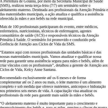
A Prefeitura de Goiânia, por meio da Secretaria Municipal de Saúde
(SMS), realizou nesta terça-feira (7/7) um seminário sobre o
aleitamento materno. Destinada aos profissionais da Atenção Primária 
das maternidades municipais, a ação atualiza e qualifica a assistência
oferecida às mães e aos bebês na rede municipal.
Mais de 100 profissionais participaram do evento, entre médicos,
enfermeiros, nutricionistas, técnicos de enfermagem, agentes
comunitários de saúde (ACS) e responsáveis técnicos da Atenção
Primária à Saúde. O seminário foi promovido e conduzido pela
Gerência de Atenção aos Ciclos de Vida da SMS.
“Estamos aqui com nossos profissionais das unidades básicas e das
nossas maternidades municipais. Vamos atualizar e qualificar nossa
rede para garantir uma assistência segura para mães e bebês, além de
criar vínculos com os profissionais”, detalhou a gerente de Atenção aos
Ciclos de Vida, Kelcy Anne Santana.
Recomendado exclusivamente até os 6 meses e de forma
complementar até os 2 anos ou mais, o leite materno é um alimento
completo e sob medida que oferece nutrientes, anticorpos e hidratação
nos primeiros seis meses de vida. A capacitação visa atualizar os
profissionais da rede para garantir mais saúde às mães e bebês.
“O aleitamento materno é muito importante para o crescimento e
desenvolvimento dos bebês e, para as mães, previne o câncer de mama