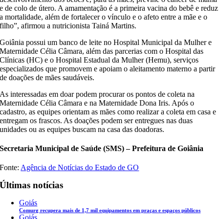
e de colo de útero. A amamentação é a primeira vacina do bebê e reduz
a mortalidade, além de fortalecer o vínculo e o afeto entre a mãe e o
filho”, afirmou a nutricionista Tainá Martins.
Goiânia possui um banco de leite no Hospital Municipal da Mulher e
Maternidade Célia Câmara, além das parcerias com o Hospital das
Clínicas (HC) e o Hospital Estadual da Mulher (Hemu), serviços
especializados que promovem e apoiam o aleitamento materno a partir
de doações de mães saudáveis.
As interessadas em doar podem procurar os pontos de coleta na
Maternidade Célia Câmara e na Maternidade Dona Iris. Após o
cadastro, as equipes orientam as mães como realizar a coleta em casa e
entregam os frascos. As doações podem ser entregues nas duas
unidades ou as equipes buscam na casa das doadoras.
Secretaria Municipal de Saúde (SMS) – Prefeitura de Goiânia
Fonte:
Agência de Notícias do Estado de GO
Últimas notícias
Goiás
Comurg recupera mais de 1,7 mil equipamentos em praças e espaços públicos
Goiás