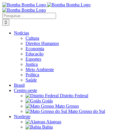
Ir
para
o
Buscar
conteúdo
resultados
para:
Notícias
Cultura
Direitos Humanos
Economia
Educação
Esportes
Justiça
Meio Ambiente
Política
Saúde
Brasil
Centro-oeste
Distrito Federal
Goiás
Mato Grosso
Mato Grosso do Sul
Nordeste
Alagoas
Bahia