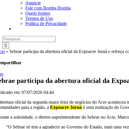
Anuncie
Fale com Bomba Bomba
Quem Somos
Termos de Uso
Política de Privacidade
Buscar
resultados
para:
cio
»
Sebrae participa da abertura oficial da Expoacre Juruá e reforç
mpartilhar
re
ebrae participa da abertura oficial da Exp
blicado em: 07/07/2026 04:44
abertura oficial da segunda maior feira de negócios do Acre aconteceu n
ortunidades para a região, a
Expoacre Juruá
é uma realização do Gove
rante a solenidade, o diretor-superintendente do Sebrae no Acre, Marco
“O Sebrae só tem a agradecer ao Governo do Estado, mais uma vez,