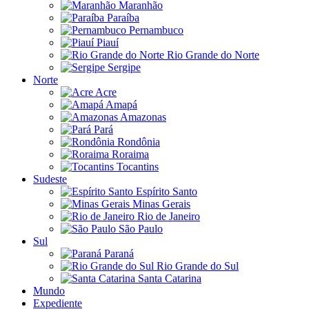
Maranhão
Paraíba
Pernambuco
Piauí
Rio Grande do Norte
Sergipe
Norte
Acre
Amapá
Amazonas
Pará
Rondônia
Roraima
Tocantins
Sudeste
Espírito Santo
Minas Gerais
Rio de Janeiro
São Paulo
Sul
Paraná
Rio Grande do Sul
Santa Catarina
Mundo
Expediente