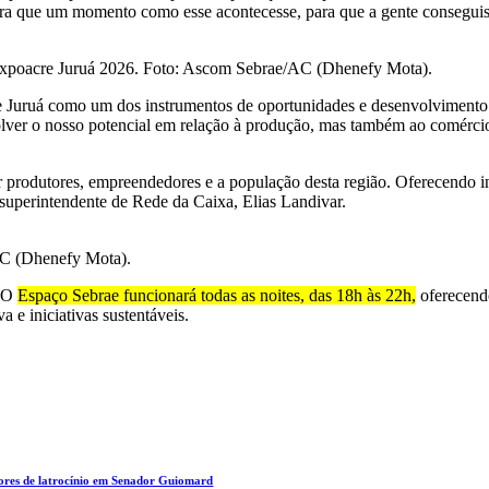
para que um momento como esse acontecesse, para que a gente consegui
a Expoacre Juruá 2026. Foto: Ascom Sebrae/AC (Dhenefy Mota).
 Juruá como um dos instrumentos de oportunidades e desenvolvimento 
lver o nosso potencial em relação à produção, mas também ao comérci
produtores, empreendedores e a população desta região. Oferecendo in
superintendente de Rede da Caixa, Elias Landivar.
AC (Dhenefy Mota).
. O
Espaço Sebrae funcionará todas as noites, das 18h às 22h,
oferecendo
 e iniciativas sustentáveis.
tores de latrocínio em Senador Guiomard