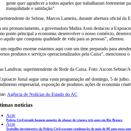
gente quer agradecer a todos aqueles que trabalharam fortemente 
tranquilidade e satisfação”
perintendente do Sebrae, Marcos Lameira, durante abertura oficial d
 seu pronunciamento, a governadora Mailza Assis destacou a Expoacre
mo ponto principal a economia: desenvolver o nosso comércio, desenvo
do aquilo que conquista qualidade de vida para as pessoas”, afirmou.
 um orgulho enorme estarmos aqui com um time preparado para atender 
versos produtos e serviços operacionalizados pela Caixa”, mencionou o 
ias Landivar, superintendente de Rede da Caixa. Foto: Ascom Sebrae/
Expoacre Juruá segue uma vasta programação até domingo, 5 de julho
endimento empresarial, exposição de produtos, ações de economia criativa
nte:
Agência de Notícias do Estado do AC
timas notícias
Acre
Polícia Civil prende homem suspeito de abusar de criança três anos em Rio Branco
Acre
Trabalho investigativo da Polícia Civil garante condenação de mais de 80 anos para au