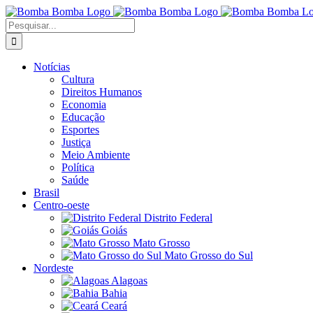
Ir
para
Buscar
o
resultados
conteúdo
para:
Notícias
Cultura
Direitos Humanos
Economia
Educação
Esportes
Justiça
Meio Ambiente
Política
Saúde
Brasil
Centro-oeste
Distrito Federal
Goiás
Mato Grosso
Mato Grosso do Sul
Nordeste
Alagoas
Bahia
Ceará