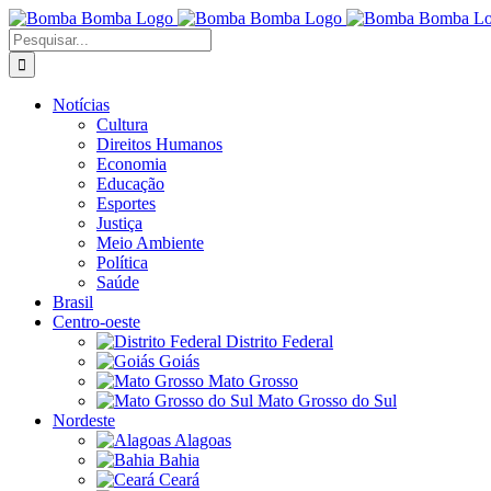
Ir
para
Buscar
o
resultados
conteúdo
para:
Notícias
Cultura
Direitos Humanos
Economia
Educação
Esportes
Justiça
Meio Ambiente
Política
Saúde
Brasil
Centro-oeste
Distrito Federal
Goiás
Mato Grosso
Mato Grosso do Sul
Nordeste
Alagoas
Bahia
Ceará