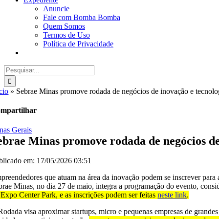
Anuncie
Fale com Bomba Bomba
Quem Somos
Termos de Uso
Política de Privacidade
Buscar
resultados
para:
cio
»
Sebrae Minas promove rodada de negócios de inovação e tecnolo
mpartilhar
nas Gerais
ebrae Minas promove rodada de negócios de
blicado em: 17/05/2026 03:51
preendedores que atuam na área da inovação podem se inscrever para a 
brae Minas, no dia 27 de maio, integra a programação do evento, consi
 Expo Center Park, e as inscrições podem ser feitas
neste link
.
Rodada visa aproximar startups, micro e pequenas empresas de grandes o