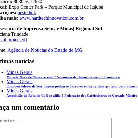
rário:
8h30 às 12h30
cal:
Expo Center Park – Parque Municipal de Itajubá
scrições:
neste link
iba mais:
www.hardtechinnovation.com.br
sessoria de Imprensa Sebrae Minas| Regional Sul
ciana Trindade
mail protected]
nte:
Agência de Notícias do Estado de MG
timas notícias
Minas Gerais
Morada Nova de Minas recebe 1º Seminário de Desenvolvimento Econômico
Minas Gerais
Empreendedores de Sete Lagoas podem se inscrever em programa gratuito para aument
Minas Gerais
Associação da Rota do Café se afilia à Federação dos Cafeicultores do Cerrado Mineiro
aça um comentário
mentar