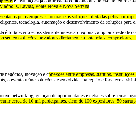
mpresas
e instituições já confirmadas como âncoras do evento, entre elas
Divinópolis, Lavras, Ponte Nova e Nova Serrana
.
entadas pelas empresas âncoras e as soluções ofertadas pelos participa
nteligentes, tecnologia, automação e desenvolvimento de soluções para o
 é fortalecer o ecossistema de inovação regional, ampliar a rede de co
resentem soluções inovadoras diretamente a potenciais compradores, a
e negócios, inovação e c
onexões entre empresas, startups, instituiçõe
ís, o evento reúne soluções desenvolvidas na região e fortalece a visi
ove networking, geração de oportunidades e debates sobre temas liga
unir cerca de 10 mil participantes, além de 100 expositores, 50 startups