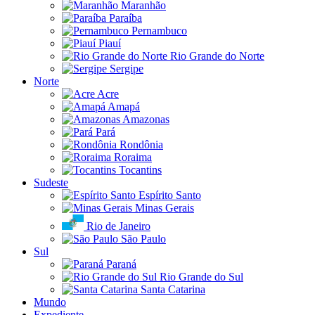
Maranhão
Paraíba
Pernambuco
Piauí
Rio Grande do Norte
Sergipe
Norte
Acre
Amapá
Amazonas
Pará
Rondônia
Roraima
Tocantins
Sudeste
Espírito Santo
Minas Gerais
Rio de Janeiro
São Paulo
Sul
Paraná
Rio Grande do Sul
Santa Catarina
Mundo
Expediente