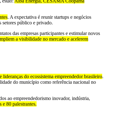
, estão:
Alba Energia, CESAMA Coopama
ntes
. A expectativa é reunir startups e negócios
s setores público e privado.
ntatos das empresas participantes e estimular novos
mpliem a visibilidade no mercado e acelerem
s e lideranças do ecossistema empreendedor brasileiro
.
bilidade do município como referência nacional no
dos ao empreendedorismo inovador, indústria,
 e 80 palestrantes.