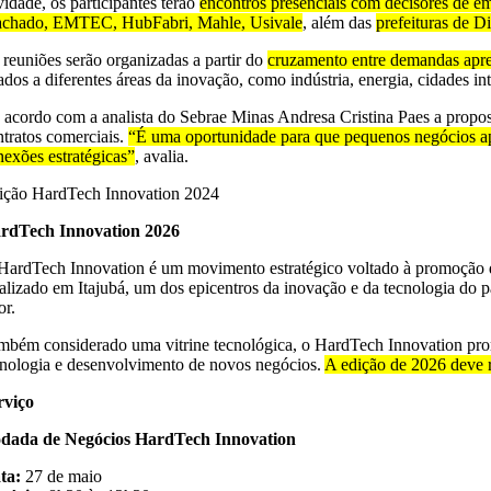
vidade, os participantes terão
encontros presenciais com decisores de e
chado, EMTEC, HubFabri, Mahle, Usivale
, além das
prefeituras de 
 reuniões serão organizadas a partir do
cruzamento entre demandas apres
gados a diferentes áreas da inovação, como indústria, energia, cidades i
 acordo com a analista do Sebrae Minas Andresa Cristina Paes a proposta
ntratos comerciais.
“É uma oportunidade para que pequenos negócios ap
nexões estratégicas”
, avalia.
ição HardTech Innovation 2024
rdTech Innovation 2026
HardTech Innovation é um movimento estratégico voltado à promoção d
alizado em Itajubá, um dos epicentros da inovação e da tecnologia do pa
or.
mbém considerado uma vitrine tecnológica, o HardTech Innovation prom
cnologia e desenvolvimento de novos negócios.
A edição de 2026 deve re
rviço
dada de Negócios HardTech Innovation
ta:
27 de maio