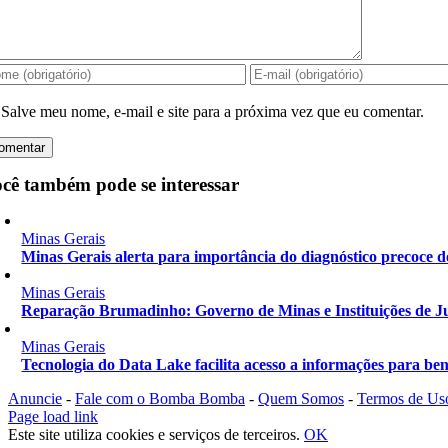
Salve meu nome, e-mail e site para a próxima vez que eu comentar.
cê também pode se interessar
Minas Gerais
Minas Gerais alerta para importância do diagnóstico precoce d
Minas Gerais
Reparação Brumadinho: Governo de Minas e Instituições de Ju
Minas Gerais
Tecnologia do Data Lake facilita acesso a informações para ben
Anuncie
-
Fale com o Bomba Bomba
-
Quem Somos
-
Termos de Us
Instagram
Facebook
X
YouTube
Page load link
Este site utiliza cookies e serviços de terceiros.
OK