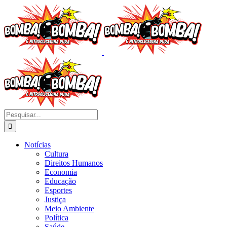
Ir
para
o
conteúdo
Buscar
resultados
para:
Notícias
Cultura
Direitos Humanos
Economia
Educação
Esportes
Justiça
Meio Ambiente
Política
Saúde