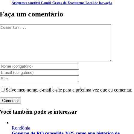
Ariquemes constitui Comitê Gestor do Ecossistema Local de Inovação
Faça um comentário
Comentar
Salve meu nome, e-mail e site para a próxima vez que eu comentar.
Você também pode se interessar
Rondônia
Governo de RO consolida 2025 como ano histórico de