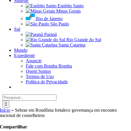
Sudeste
Espírito Santo
Minas Gerais
Rio de Janeiro
São Paulo
Sul
Paraná
Rio Grande do Sul
Santa Catarina
Mundo
Expediente
Anuncie
Fale com Bomba Bomba
Quem Somos
Termos de Uso
Política de Privacidade
Buscar
resultados
para:
Início
»
Sebrae em Rondônia fortalece governança em encontro
nacional de conselheiros
Compartilhar