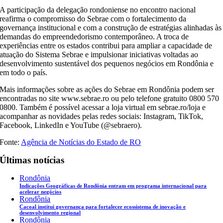
A participação da delegação rondoniense no encontro nacional
reafirma o compromisso do Sebrae com o fortalecimento da
governança institucional e com a construção de estratégias alinhadas às
demandas do empreendedorismo contemporâneo. A troca de
experiências entre os estados contribui para ampliar a capacidade de
atuação do Sistema Sebrae e impulsionar iniciativas voltadas ao
desenvolvimento sustentável dos pequenos negócios em Rondônia e
em todo o país.
Mais informações sobre as ações do Sebrae em Rondônia podem ser
encontradas no site www.sebrae.ro ou pelo telefone gratuito 0800 570
0800. Também é possível acessar a loja virtual em sebrae.ro/loja e
acompanhar as novidades pelas redes sociais: Instagram, TikTok,
Facebook, LinkedIn e YouTube (@sebraero).
Fonte:
Agência de Notícias do Estado de RO
Últimas notícias
Rondônia
Indicações Geográficas de Rondônia entram em programa internacional para
acelerar negócios
Rondônia
Cacoal institui governança para fortalecer ecossistema de inovação e
desenvolvimento regional
Rondônia