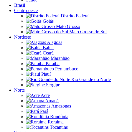
Brasil
Centro-oeste
Distrito Federal
Goiás
Mato Grosso
Mato Grosso do Sul
Nordeste
Alagoas
Bahia
Ceará
Maranhão
Paraíba
Pernambuco
Piauí
Rio Grande do Norte
Sergipe
Norte
Acre
Amapá
Amazonas
Pará
Rondônia
Roraima
Tocantins