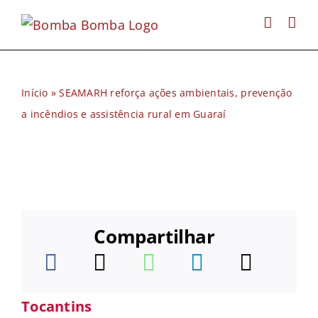
Ir
para
o
conteúdo
Início
»
SEAMARH reforça ações ambientais, prevenção
a incêndios e assistência rural em Guaraí
Compartilhar
Tocantins