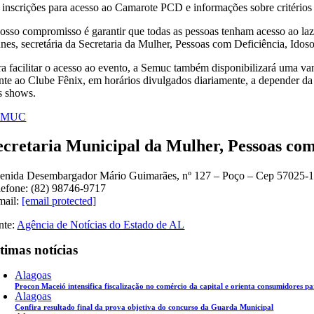
 inscrições para acesso ao Camarote PCD e informações sobre critérios
osso compromisso é garantir que todas as pessoas tenham acesso ao lazer
nes, secretária da Secretaria da Mulher, Pessoas com Deficiência, Idos
ra facilitar o acesso ao evento, a Semuc também disponibilizará uma v
ente ao Clube Fênix, em horários divulgados diariamente, a depender da
s shows.
EMUC
ecretaria Municipal da Mulher, Pessoas com
enida Desembargador Mário Guimarães, nº 127 – Poço – Cep 57025-
lefone: (82) 98746-9717
mail:
[email protected]
nte:
Agência de Notícias do Estado de AL
timas notícias
Alagoas
Procon Maceió intensifica fiscalização no comércio da capital e orienta consumidores p
Alagoas
Confira resultado final da prova objetiva do concurso da Guarda Municipal