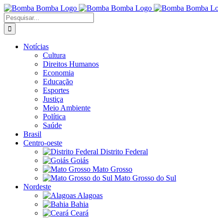
Ir
para
Buscar
o
resultados
conteúdo
para:
Notícias
Cultura
Direitos Humanos
Economia
Educação
Esportes
Justiça
Meio Ambiente
Política
Saúde
Brasil
Centro-oeste
Distrito Federal
Goiás
Mato Grosso
Mato Grosso do Sul
Nordeste
Alagoas
Bahia
Ceará