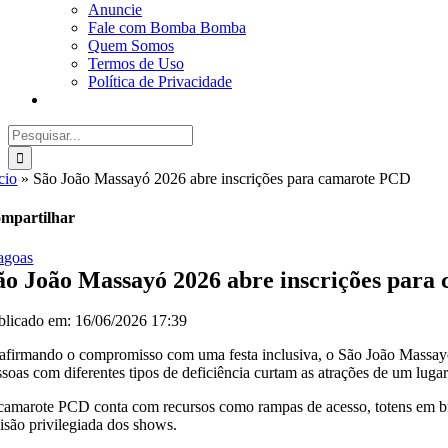
Anuncie
Fale com Bomba Bomba
Quem Somos
Termos de Uso
Política de Privacidade
Buscar
resultados
para:
cio
»
São João Massayó 2026 abre inscrições para camarote PCD
mpartilhar
agoas
ão João Massayó 2026 abre inscrições par
blicado em: 16/06/2026 17:39
afirmando o compromisso com uma festa inclusiva, o São João Massayó
ssoas com diferentes tipos de deficiência curtam as atrações de um lugar 
camarote PCD conta com recursos como rampas de acesso, totens em braill
visão privilegiada dos shows.