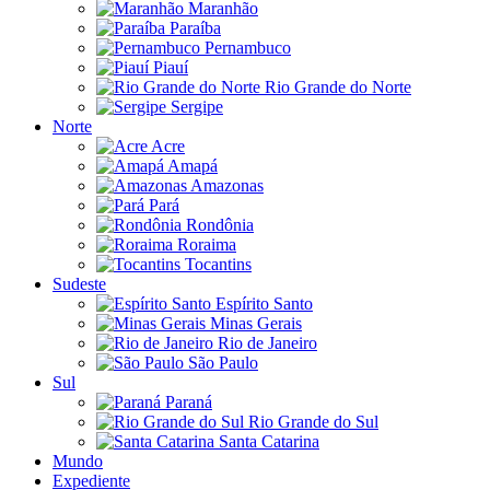
Maranhão
Paraíba
Pernambuco
Piauí
Rio Grande do Norte
Sergipe
Norte
Acre
Amapá
Amazonas
Pará
Rondônia
Roraima
Tocantins
Sudeste
Espírito Santo
Minas Gerais
Rio de Janeiro
São Paulo
Sul
Paraná
Rio Grande do Sul
Santa Catarina
Mundo
Expediente