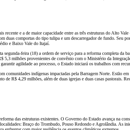
is recente e a de maior capacidade entre as três estruturas do Alto Val
 duas comportas do tipo tulipa e um descarregador de fundo. Seu ponto
édio e Baixo Vale do Itajaí.
ta segunda-feira (18) a ordem de serviço para a reforma completa da ba
R$ 5,3 milhões provenientes de convênio com o Ministério da Integra
a garantir agilidade ao processo, o Estado iniciará os trabalhos com recu
 com comunidades indígenas impactadas pela Barragem Norte. Estão em 
ento de R$ 4,29 milhões, além de duas igrejas e duas casas pastorais. R
 à reforma das estruturas existentes. O Governo do Estado avança na co
s localidades: Braço do Trombudo, Pouso Redondo e Agrolândia. As ini
ra enfrentar com maior resiliência os eventos climáticos extremos.