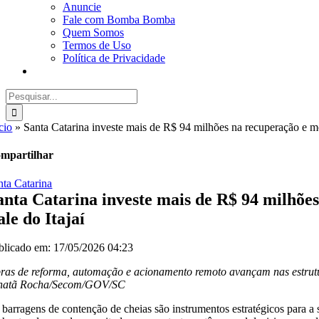
Anuncie
Fale com Bomba Bomba
Quem Somos
Termos de Uso
Política de Privacidade
Buscar
resultados
para:
cio
»
Santa Catarina investe mais de R$ 94 milhões na recuperação e m
mpartilhar
nta Catarina
anta Catarina investe mais de R$ 94 milhõe
ale do Itajaí
blicado em: 17/05/2026 04:23
ras de reforma, automação e acionamento remoto avançam nas estrutur
natã Rocha/Secom/GOV/SC
 barragens de contenção de cheias são instrumentos estratégicos para a 