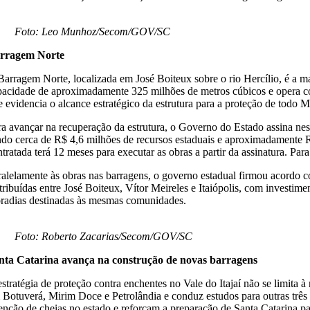
Foto: Leo Munhoz/Secom/GOV/SC
rragem Norte
Barragem Norte, localizada em José Boiteux sobre o rio Hercílio, é a ma
pacidade de aproximadamente 325 milhões de metros cúbicos e opera com
e evidencia o alcance estratégico da estrutura para a proteção de todo M
ra avançar na recuperação da estrutura, o Governo do Estado assina nes
ndo cerca de R$ 4,6 milhões de recursos estaduais e aproximadamente 
tratada terá 12 meses para executar as obras a partir da assinatura. Par
ralelamente às obras nas barragens, o governo estadual firmou acordo
stribuídas entre José Boiteux, Vítor Meireles e Itaiópolis, com investim
radias destinadas às mesmas comunidades.
Foto: Roberto Zacarias/Secom/GOV/SC
nta Catarina avança na construção de novas barragens
estratégia de proteção contra enchentes no Vale do Itajaí não se limita
 Botuverá, Mirim Doce e Petrolândia e conduz estudos para outras trê
tenção de cheias no estado e reforçam a preparação de Santa Catarina pa