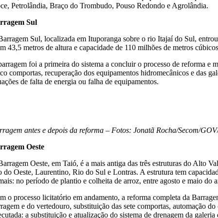
ce, Petrolândia, Braço do Trombudo, Pouso Redondo e Agrolândia.
rragem Sul
Barragem Sul, localizada em Ituporanga sobre o rio Itajaí do Sul, entro
m 43,5 metros de altura e capacidade de 110 milhões de metros cúbicos,
barragem foi a primeira do sistema a concluir o processo de reforma e
nco comportas, recuperação dos equipamentos hidromecânicos e das gal
tuações de falta de energia ou falha de equipamentos.
rragem antes e depois da reforma – Fotos: Jonatã Rocha/Secom/GO
rragem Oeste
Barragem Oeste, em Taió, é a mais antiga das três estruturas do Alto Val
o do Oeste, Laurentino, Rio do Sul e Lontras. A estrutura tem capacidad
mais: no período de plantio e colheita de arroz, entre agosto e maio do 
m o processo licitatório em andamento, a reforma completa da Barragem
rragem e do vertedouro, substituição das sete comportas, automação do
ecutada: a substituição e atualização do sistema de drenagem da galeri