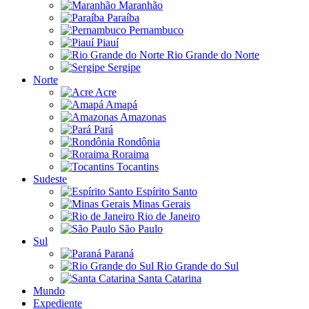
Maranhão
Paraíba
Pernambuco
Piauí
Rio Grande do Norte
Sergipe
Norte
Acre
Amapá
Amazonas
Pará
Rondônia
Roraima
Tocantins
Sudeste
Espírito Santo
Minas Gerais
Rio de Janeiro
São Paulo
Sul
Paraná
Rio Grande do Sul
Santa Catarina
Mundo
Expediente