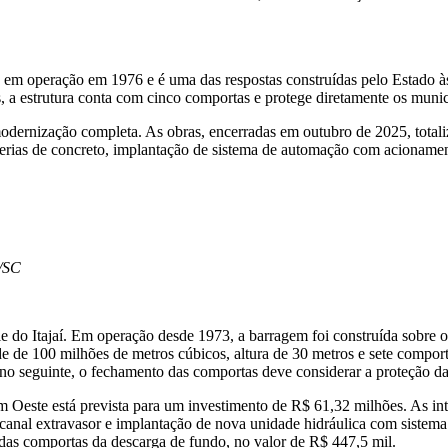
u em operação em 1976 e é uma das respostas construídas pelo Estado às
 a estrutura conta com cinco comportas e protege diretamente os munic
 modernização completa. As obras, encerradas em outubro de 2025, tota
erias de concreto, implantação de sistema de automação com acionamen
V/SC
e do Itajaí. Em operação desde 1973, a barragem foi construída sobre o 
e de 100 milhões de metros cúbicos, altura de 30 metros e sete comport
ano seguinte, o fechamento das comportas deve considerar a proteção das
 Oeste está prevista para um investimento de R$ 61,32 milhões. As int
 canal extravasor e implantação de nova unidade hidráulica com siste
a das comportas da descarga de fundo, no valor de R$ 447,5 mil.