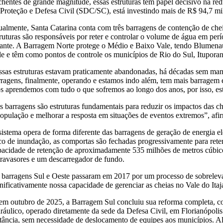
chentes de grande magnitude, essas estruturas têm papel decisivo na re
 Proteção e Defesa Civil (SDC/SC), está investindo mais de R$ 94,7 m
ualmente, Santa Catarina conta com três barragens de contenção de cheia
truturas são responsáveis por reter e controlar o volume de água em per
sante. A Barragem Norte protege o Médio e Baixo Vale, tendo Blumenau 
le e têm como pontos de controle os municípios de Rio do Sul, Ituporan
ssas estruturas estavam praticamente abandonadas, há décadas sem manu
rragens, finalmente, operando e estamos indo além, tem mais barragem e
s aprendemos com tudo o que sofremos ao longo dos anos, por isso, est
s barragens são estruturas fundamentais para reduzir os impactos das ch
população e melhorar a resposta em situações de eventos extremos”, afi
sistema opera de forma diferente das barragens de geração de energia 
sco de inundação, as comportas são fechadas progressivamente para rete
pacidade de retenção de aproximadamente 535 milhões de metros cúbicos,
travasores e um descarregador de fundo.
 barragens Sul e Oeste passaram em 2017 por um processo de sobrelev
gnificativamente nossa capacidade de gerenciar as cheias no Vale do Itaj
 em outubro de 2025, a Barragem Sul concluiu sua reforma completa, c
dráulico, operado diretamente da sede da Defesa Civil, em Florianópoli
stância, sem necessidade de deslocamento de equipes aos municípios. Al