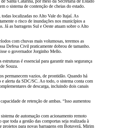
 de Santa Catarina, por meio da Secretaria de Estado
m o sistema de contenção de cheias do estado.
todas localizadas no Alto Vale do Itajaí. As
etamente o risco de inundações nos municípios a
. Já as barragens Sul e Oeste atuam sobre o Alto
períodos com chuvas mais volumosas, teremos as
nossa Defesa Civil praticamente dobrou de tamanho.
disse o governador Jorginho Mello.
 estruturas é essencial para garantir mais segurança
 de Souza.
órios permanecem vazios, de prontidão. Quando há
to e alerta da SDC/SC. Ao todo, o sistema conta com
complementares de descarga, incluindo dois canais
 capacidade de retenção de ambas. “Isso aumentou
de sistema de automação com acionamento remoto
 que toda a gestão das comportas seja realizada à
 e projetos para novas barragens em Botuverá, Mirim