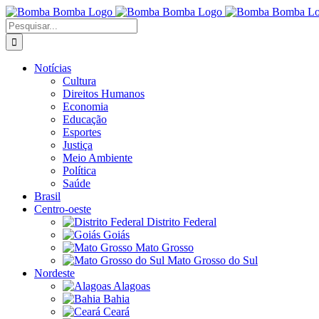
Ir
para
Buscar
o
resultados
conteúdo
para:
Notícias
Cultura
Direitos Humanos
Economia
Educação
Esportes
Justiça
Meio Ambiente
Política
Saúde
Brasil
Centro-oeste
Distrito Federal
Goiás
Mato Grosso
Mato Grosso do Sul
Nordeste
Alagoas
Bahia
Ceará