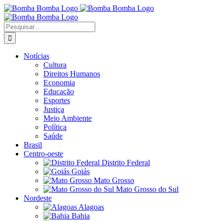
Ir
para
o
Buscar
conteúdo
resultados
para:
Notícias
Cultura
Direitos Humanos
Economia
Educação
Esportes
Justiça
Meio Ambiente
Política
Saúde
Brasil
Centro-oeste
Distrito Federal
Goiás
Mato Grosso
Mato Grosso do Sul
Nordeste
Alagoas
Bahia