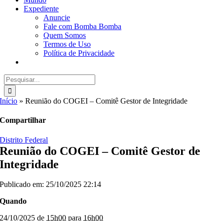
Expediente
Anuncie
Fale com Bomba Bomba
Quem Somos
Termos de Uso
Política de Privacidade
Buscar
resultados
para:
Início
»
Reunião do COGEI – Comitê Gestor de Integridade
Compartilhar
Distrito Federal
Reunião do COGEI – Comitê Gestor de
Integridade
Publicado em: 25/10/2025 22:14
Quando
24/10/2025
de
15h00
para
16h00