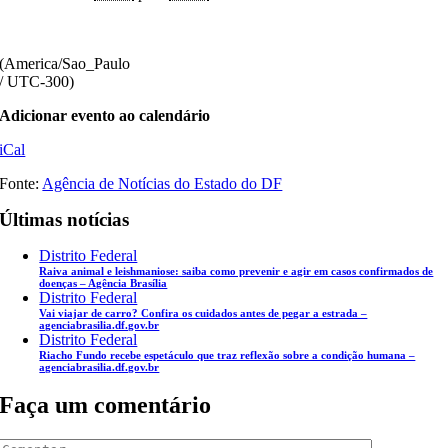
(America/Sao_Paulo
/ UTC-300)
Adicionar evento ao calendário
iCal
Fonte:
Agência de Notícias do Estado do DF
Últimas notícias
Distrito Federal
Raiva animal e leishmaniose: saiba como prevenir e agir em casos confirmados de
doenças – Agência Brasília
Distrito Federal
Vai viajar de carro? Confira os cuidados antes de pegar a estrada –
agenciabrasilia.df.gov.br
Distrito Federal
Riacho Fundo recebe espetáculo que traz reflexão sobre a condição humana –
agenciabrasilia.df.gov.br
Faça um comentário
Comentar