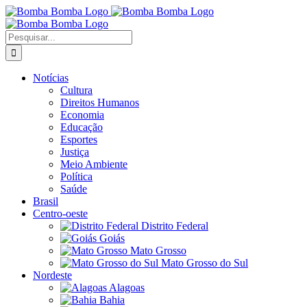
Ir
para
o
Buscar
conteúdo
resultados
para:
Notícias
Cultura
Direitos Humanos
Economia
Educação
Esportes
Justiça
Meio Ambiente
Política
Saúde
Brasil
Centro-oeste
Distrito Federal
Goiás
Mato Grosso
Mato Grosso do Sul
Nordeste
Alagoas
Bahia