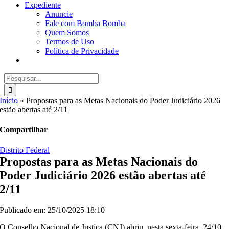
Expediente
Anuncie
Fale com Bomba Bomba
Quem Somos
Termos de Uso
Política de Privacidade
Buscar
resultados
para:
Início
»
Propostas para as Metas Nacionais do Poder Judiciário 2026
estão abertas até 2/11
Compartilhar
Distrito Federal
Propostas para as Metas Nacionais do
Poder Judiciário 2026 estão abertas até
2/11
Publicado em: 25/10/2025 18:10
O Conselho Nacional de Justiça (CNJ) abriu, nesta sexta-feira, 24/10,