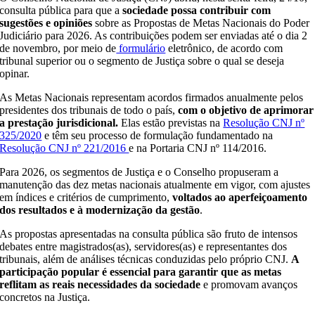
consulta pública para que a
sociedade possa contribuir com
sugestões e opiniões
sobre as Propostas de Metas Nacionais do Poder
Judiciário para 2026. As contribuições podem ser enviadas até o dia 2
de novembro, por meio de
formulário
eletrônico, de acordo com
tribunal superior ou o segmento de Justiça sobre o qual se deseja
opinar.
As Metas Nacionais representam acordos firmados anualmente pelos
presidentes dos tribunais de todo o país,
com o objetivo de aprimorar
a prestação jurisdicional.
Elas estão previstas na
Resolução CNJ nº
325/2020
e têm seu processo de formulação fundamentado na
Resolução CNJ nº 221/2016
e na Portaria CNJ nº 114/2016.
Para 2026, os segmentos de Justiça e o Conselho propuseram a
manutenção das dez metas nacionais atualmente em vigor, com ajustes
em índices e critérios de cumprimento,
voltados ao aperfeiçoamento
dos resultados e à modernização da gestão
.
As propostas apresentadas na consulta pública são fruto de intensos
debates entre magistrados(as), servidores(as) e representantes dos
tribunais, além de análises técnicas conduzidas pelo próprio CNJ.
A
participação popular é essencial para garantir que as metas
reflitam as reais necessidades da sociedade
e promovam avanços
concretos na Justiça.