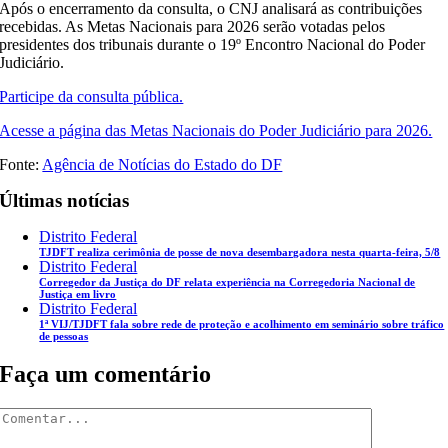
Após o encerramento da consulta, o CNJ analisará as contribuições
recebidas. As Metas Nacionais para 2026 serão votadas pelos
presidentes dos tribunais durante o 19º Encontro Nacional do Poder
Judiciário.
Participe da consulta pública.
Acesse a página das Metas Nacionais do Poder Judiciário para 2026.
Fonte:
Agência de Notícias do Estado do DF
Últimas notícias
Distrito Federal
TJDFT realiza cerimônia de posse de nova desembargadora nesta quarta-feira, 5/8
Distrito Federal
Corregedor da Justiça do DF relata experiência na Corregedoria Nacional de
Justiça em livro
Distrito Federal
1ª VIJ/TJDFT fala sobre rede de proteção e acolhimento em seminário sobre tráfico
de pessoas
Faça um comentário
Comentar