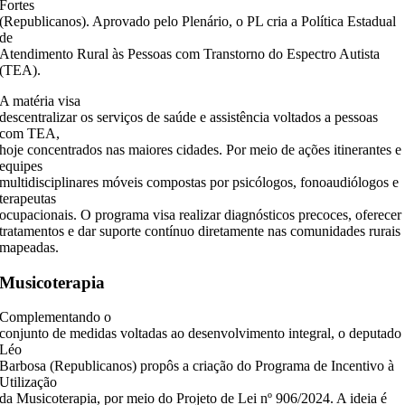
Fortes
(Republicanos). Aprovado pelo Plenário, o PL cria a Política Estadual
de
Atendimento Rural às Pessoas com Transtorno do Espectro Autista
(TEA).
A matéria visa
descentralizar os serviços de saúde e assistência voltados a pessoas
com TEA,
hoje concentrados nas maiores cidades. Por meio de ações itinerantes e
equipes
multidisciplinares móveis compostas por psicólogos, fonoaudiólogos e
terapeutas
ocupacionais. O programa visa realizar diagnósticos precoces, oferecer
tratamentos e dar suporte contínuo diretamente nas comunidades rurais
mapeadas.
Musicoterapia
Complementando o
conjunto de medidas voltadas ao desenvolvimento integral, o deputado
Léo
Barbosa (Republicanos) propôs a criação do Programa de Incentivo à
Utilização
da Musicoterapia, por meio do Projeto de Lei nº 906/2024. A ideia é