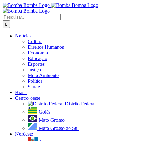
Ir
para
o
Buscar
conteúdo
resultados
para:
Notícias
Cultura
Direitos Humanos
Economia
Educação
Esportes
Justiça
Meio Ambiente
Política
Saúde
Brasil
Centro-oeste
Distrito Federal
Goiás
Mato Grosso
Mato Grosso do Sul
Nordeste