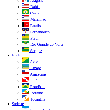
Alagoas
Bahia
Ceará
Maranhão
Paraíba
Pernambuco
Piauí
Rio Grande do Norte
Sergipe
Norte
Acre
Amapá
Amazonas
Pará
Rondônia
Roraima
Tocantins
Sudeste