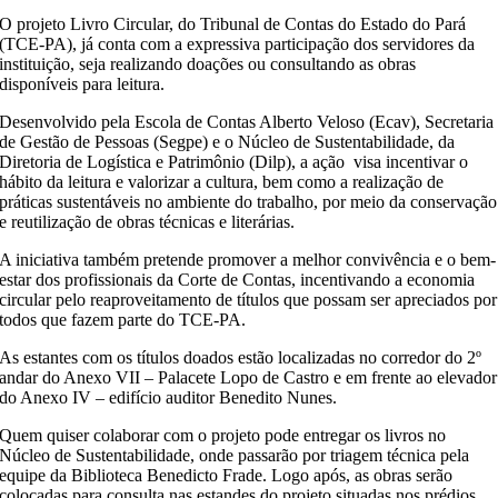
O projeto Livro Circular, do Tribunal de Contas do Estado do Pará
(TCE-PA), já conta com a expressiva participação dos servidores da
instituição, seja realizando doações ou consultando as obras
disponíveis para leitura.
Desenvolvido pela Escola de Contas Alberto Veloso (Ecav), Secretaria
de Gestão de Pessoas (Segpe) e o Núcleo de Sustentabilidade, da
Diretoria de Logística e Patrimônio (Dilp), a ação visa incentivar o
hábito da leitura e valorizar a cultura, bem como a realização de
práticas sustentáveis no ambiente do trabalho, por meio da conservação
e reutilização de obras técnicas e literárias.
A iniciativa também pretende promover a melhor convivência e o bem-
estar dos profissionais da Corte de Contas, incentivando a economia
circular pelo reaproveitamento de títulos que possam ser apreciados por
todos que fazem parte do TCE-PA.
As estantes com os títulos doados estão localizadas no corredor do 2º
andar do Anexo VII – Palacete Lopo de Castro e em frente ao elevador
do Anexo IV – edifício auditor Benedito Nunes.
Quem quiser colaborar com o projeto pode entregar os livros no
Núcleo de Sustentabilidade, onde passarão por triagem técnica pela
equipe da Biblioteca Benedicto Frade. Logo após, as obras serão
colocadas para consulta nas estandes do projeto situadas nos prédios