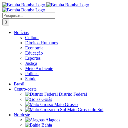
Ir
para
o
Buscar
conteúdo
resultados
para:
Notícias
Cultura
Direitos Humanos
Economia
Educação
Esportes
Justiça
Meio Ambiente
Política
Saúde
Brasil
Centro-oeste
Distrito Federal
Goiás
Mato Grosso
Mato Grosso do Sul
Nordeste
Alagoas
Bahia