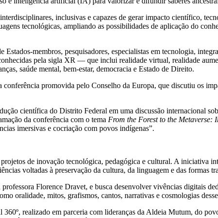
e inteligência artificial (IA) para valorizar e difundir saberes ancestra
erdisciplinares, inclusivas e capazes de gerar impacto científico, tecno
gens tecnológicas, ampliando as possibilidades de aplicação do conhec
Estados-membros, pesquisadores, especialistas em tecnologia, integrant
onhecidas pela sigla XR — que inclui realidade virtual, realidade aumen
ianças, saúde mental, bem-estar, democracia e Estado de Direito.
a conferência promovida pelo Conselho da Europa, que discutiu os imp
ução científica do Distrito Federal em uma discussão internacional sobr
gramação da conferência com o tema
From the Forest to the Metaverse:
iências imersivas e cocriação com povos indígenas”.
etos de inovação tecnológica, pedagógica e cultural. A iniciativa int
periências voltadas à preservação da cultura, da linguagem e das formas t
a professora Florence Dravet, e busca desenvolver vivências digitais 
omo oralidade, mitos, grafismos, cantos, narrativas e cosmologias dess
tual 360º, realizado em parceria com lideranças da Aldeia Mutum, do p