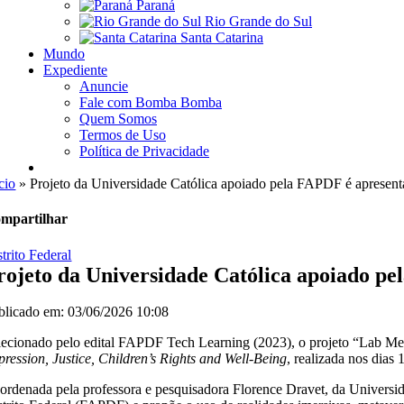
Paraná
Rio Grande do Sul
Santa Catarina
Mundo
Expediente
Anuncie
Fale com Bomba Bomba
Quem Somos
Termos de Uso
Política de Privacidade
cio
»
Projeto da Universidade Católica apoiado pela FAPDF é apresent
mpartilhar
trito Federal
rojeto da Universidade Católica apoiado pe
blicado em: 03/06/2026 10:08
lecionado pelo edital FAPDF Tech Learning (2023), o projeto “Lab Met
pression, Justice, Children’s Rights and Well-Being
, realizada nos dias
ordenada pela professora e pesquisadora Florence Dravet, da Universid