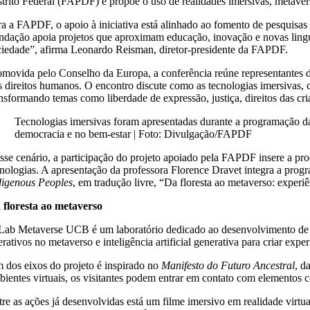
trito Federal (FAPDF) e propõe o uso de realidades imersivas, metaverso 
a a FAPDF, o apoio à iniciativa está alinhado ao fomento de pesquisas int
ndação apoia projetos que aproximam educação, inovação e novas lingua
ciedade”, afirma Leonardo Reisman, diretor-presidente da FAPDF.
omovida pelo Conselho da Europa, a conferência reúne representantes de 
s direitos humanos. O encontro discute como as tecnologias imersivas, c
ansformando temas como liberdade de expressão, justiça, direitos das cr
Tecnologias imersivas foram apresentadas durante a programação d
democracia e no bem-estar | Foto: Divulgação/FAPDF
sse cenário, a participação do projeto apoiado pela FAPDF insere a prod
cnologias. A apresentação da professora Florence Dravet integra a pro
digenous Peoples
, em tradução livre, “Da floresta ao metaverso: exper
 floresta ao metaverso
Lab Metaverse UCB é um laboratório dedicado ao desenvolvimento de proj
erativos no metaverso e inteligência artificial generativa para criar ex
 dos eixos do projeto é inspirado no
Manifesto do Futuro Ancestral
, d
bientes virtuais, os visitantes podem entrar em contato com elementos c
tre as ações já desenvolvidas está um filme imersivo em realidade vir