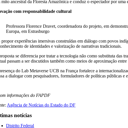
 mito ancestral da Floresta Amazônica e conduz o espectador por uma ex
ovação com responsabilidade cultural
Professora Florence Dravet, coordenadora do projeto, em demonstraç
Europa, em Estrasburgo
 propor experiências imersivas construídas em diálogo com povos indíg
conhecimento de identidades e valorização de narrativas tradicionais.
proposta se diferencia por tratar a tecnologia não como substituta das 
rtual passam a ser discutidos também como meios de aproximação entre d
presença do Lab Metaverse UCB na França fortalece a internacionalizaç
ssa a dialogar com pesquisadores, formuladores de políticas públicas e e
om informações do FAPDF
nte:
Agência de Notícias do Estado do DF
timas notícias
Distrito Federal