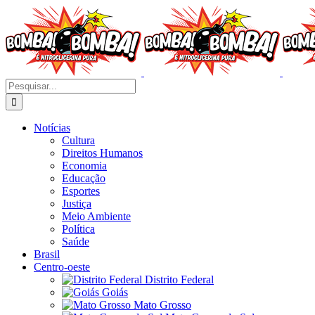
Ir
para
o
conteúdo
Buscar
resultados
para:
Notícias
Cultura
Direitos Humanos
Economia
Educação
Esportes
Justiça
Meio Ambiente
Política
Saúde
Brasil
Centro-oeste
Distrito Federal
Goiás
Mato Grosso