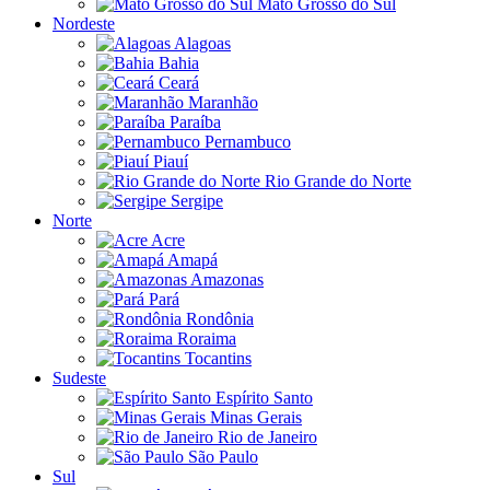
Mato Grosso do Sul
Nordeste
Alagoas
Bahia
Ceará
Maranhão
Paraíba
Pernambuco
Piauí
Rio Grande do Norte
Sergipe
Norte
Acre
Amapá
Amazonas
Pará
Rondônia
Roraima
Tocantins
Sudeste
Espírito Santo
Minas Gerais
Rio de Janeiro
São Paulo
Sul