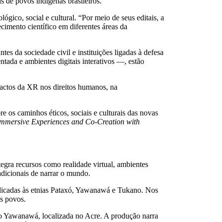
is de povos indígenas brasileiros.
lógico, social e cultural. “Por meio de seus editais, a
imento científico em diferentes áreas da
es da sociedade civil e instituições ligadas à defesa
tada e ambientes digitais interativos —, estão
actos da XR nos direitos humanos, na
e os caminhos éticos, sociais e culturais das novas
 Immersive Experiences and Co-Creation with
egra recursos como realidade virtual, ambientes
radicionais de narrar o mundo.
dedicadas às etnias Pataxó, Yawanawá e Tukano. Nos
es povos.
ovo Yawanawá, localizada no Acre. A produção narra