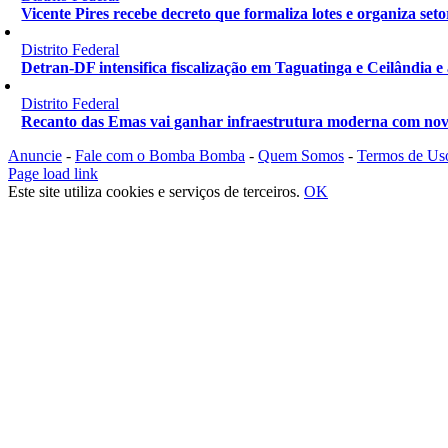
Vicente Pires recebe decreto que formaliza lotes e organiza seto
Distrito Federal
Detran-DF intensifica fiscalização em Taguatinga e Ceilândia e
Distrito Federal
Recanto das Emas vai ganhar infraestrutura moderna com nov
Anuncie
-
Fale com o Bomba Bomba
-
Quem Somos
-
Termos de Us
Instagram
Facebook
X
YouTube
Page load link
Este site utiliza cookies e serviços de terceiros.
OK
Ir
ao
Topo