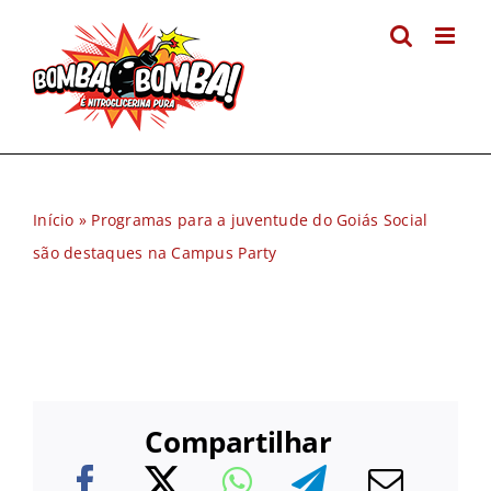
Ir
para
o
conteúdo
Início
»
Programas para a juventude do Goiás Social
são destaques na Campus Party
Compartilhar