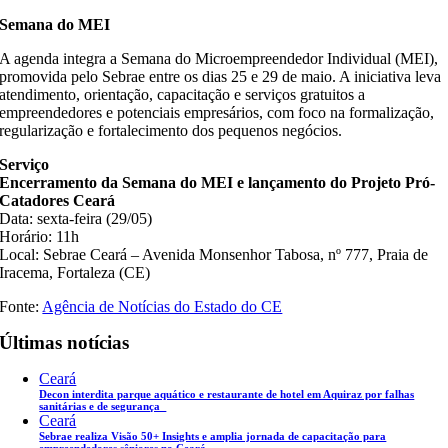
Semana do MEI
A agenda integra a Semana do Microempreendedor Individual (MEI),
promovida pelo Sebrae entre os dias 25 e 29 de maio. A iniciativa leva
atendimento, orientação, capacitação e serviços gratuitos a
empreendedores e potenciais empresários, com foco na formalização,
regularização e fortalecimento dos pequenos negócios.
Serviço
Encerramento da Semana do MEI e lançamento do Projeto Pró-
Catadores Ceará
Data: sexta-feira (29/05)
Horário: 11h
Local: Sebrae Ceará – Avenida Monsenhor Tabosa, nº 777, Praia de
Iracema, Fortaleza (CE)
Fonte:
Agência de Notícias do Estado do CE
Últimas notícias
Ceará
Decon interdita parque aquático e restaurante de hotel em Aquiraz por falhas
sanitárias e de segurança
Ceará
Sebrae realiza Visão 50+ Insights e amplia jornada de capacitação para
empreendedores sêniores no Ceará