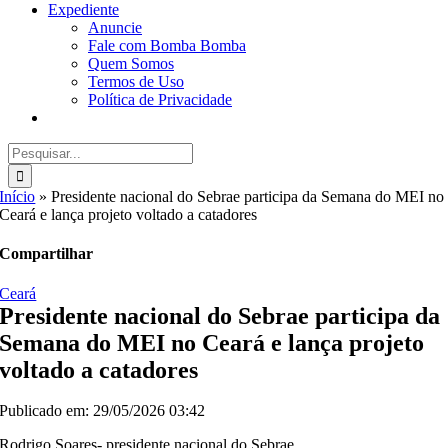
Expediente
Anuncie
Fale com Bomba Bomba
Quem Somos
Termos de Uso
Política de Privacidade
Buscar
resultados
para:
Início
»
Presidente nacional do Sebrae participa da Semana do MEI no
Ceará e lança projeto voltado a catadores
Compartilhar
Ceará
Presidente nacional do Sebrae participa da
Semana do MEI no Ceará e lança projeto
voltado a catadores
Publicado em: 29/05/2026 03:42
Rodrigo Soares- presidente nacional do Sebrae