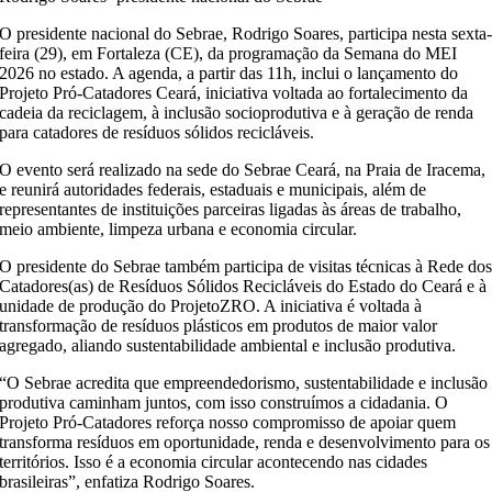
O presidente nacional do Sebrae, Rodrigo Soares, participa nesta sexta
feira (29), em Fortaleza (CE), da programação da Semana do MEI
2026 no estado. A agenda, a partir das 11h, inclui o lançamento do
Projeto Pró-Catadores Ceará, iniciativa voltada ao fortalecimento da
cadeia da reciclagem, à inclusão socioprodutiva e à geração de renda
para catadores de resíduos sólidos recicláveis.
O evento será realizado na sede do Sebrae Ceará, na Praia de Iracema,
e reunirá autoridades federais, estaduais e municipais, além de
representantes de instituições parceiras ligadas às áreas de trabalho,
meio ambiente, limpeza urbana e economia circular.
O presidente do Sebrae também participa de visitas técnicas à Rede do
Catadores(as) de Resíduos Sólidos Recicláveis do Estado do Ceará e à
unidade de produção do ProjetoZRO. A iniciativa é voltada à
transformação de resíduos plásticos em produtos de maior valor
agregado, aliando sustentabilidade ambiental e inclusão produtiva.
“O Sebrae acredita que empreendedorismo, sustentabilidade e inclusão
produtiva caminham juntos, com isso construímos a cidadania. O
Projeto Pró-Catadores reforça nosso compromisso de apoiar quem
transforma resíduos em oportunidade, renda e desenvolvimento para os
territórios. Isso é a economia circular acontecendo nas cidades
brasileiras”, enfatiza Rodrigo Soares.