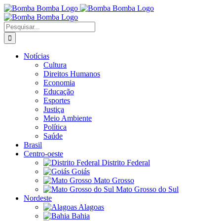
Ir
para
o
Buscar
conteúdo
resultados
para:
Notícias
Cultura
Direitos Humanos
Economia
Educação
Esportes
Justiça
Meio Ambiente
Política
Saúde
Brasil
Centro-oeste
Distrito Federal
Goiás
Mato Grosso
Mato Grosso do Sul
Nordeste
Alagoas
Bahia