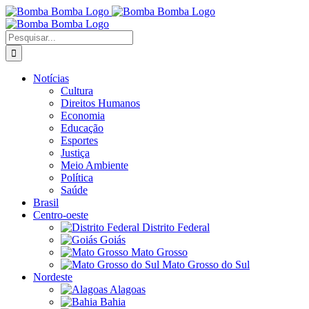
Ir
para
o
Buscar
conteúdo
resultados
para:
Notícias
Cultura
Direitos Humanos
Economia
Educação
Esportes
Justiça
Meio Ambiente
Política
Saúde
Brasil
Centro-oeste
Distrito Federal
Goiás
Mato Grosso
Mato Grosso do Sul
Nordeste
Alagoas
Bahia