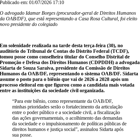
Publicado em: 01/07/2026 17:10
O advogado Idamar Borges (procurador-geral de Direitos Humanos
da OAB/DF), que está representando a Casa Rosa Cultural, foi eleito
novo presidente do colegiad
o
Em solenidade realizada na tarde desta terça-feira (30), no
auditório do Tribunal de Contas do Distrito Federal (TCDF),
tomou posse como conselheira titular do Conselho Distrital de
Promoção e Defesa dos Direitos Humanos (CDPDDH) a advogada
Sidarta de Souza Saraiva, presidente da Comissão de Direitos
Humanos da OAB/DF, representando o sistema OAB/DF. Sidarta
assume o posto para o biênio que vai de 2026 a 2028 após um
processo eleitoral em que figurou como a candidata mais votada
entre as instituições da sociedade civil organizada.
“Para este biênio, como representante da OAB/DF,
minhas prioridades serão o fortalecimento da articulação
entre o poder público e a sociedade civil, a fiscalização
das ações governamentais, o acolhimento das demandas
da sociedade e o impulsionamento de políticas públicas de
direitos humanos e justiça social”, assinalou Sidarta após
sua posse.