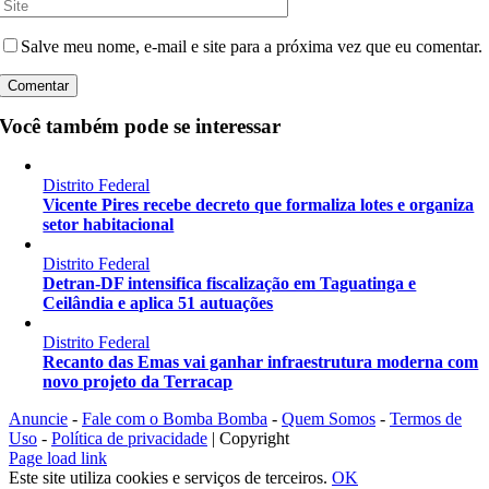
Salve meu nome, e-mail e site para a próxima vez que eu comentar.
Você também pode se interessar
Distrito Federal
Vicente Pires recebe decreto que formaliza lotes e organiza
setor habitacional
Distrito Federal
Detran-DF intensifica fiscalização em Taguatinga e
Ceilândia e aplica 51 autuações
Distrito Federal
Recanto das Emas vai ganhar infraestrutura moderna com
novo projeto da Terracap
Anuncie
-
Fale com o Bomba Bomba
-
Quem Somos
-
Termos de
Uso
-
Política de privacidade
| Copyright
Instagram
Facebook
X
YouTube
Page load link
Este site utiliza cookies e serviços de terceiros.
OK