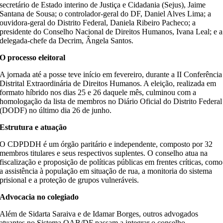
secretário de Estado interino de Justiça e Cidadania (Sejus), Jaime
Santana de Sousa; o controlador-geral do DF, Daniel Alves Lima; a
ouvidora-geral do Distrito Federal, Daniela Ribeiro Pacheco; a
presidente do Conselho Nacional de Direitos Humanos, Ivana Leal; e a
delegada-chefe da Decrim, Ângela Santos.
O processo eleitoral
A jornada até a posse teve início em fevereiro, durante a II Conferência
Distrital Extraordinária de Direitos Humanos. A eleição, realizada em
formato híbrido nos dias 25 e 26 daquele mês, culminou com a
homologação da lista de membros no Diário Oficial do Distrito Federal
(DODF) no último dia 26 de junho.
Estrutura e atuação
O CDPDDH é um órgão paritário e independente, composto por 32
membros titulares e seus respectivos suplentes. O conselho atua na
fiscalização e proposição de políticas públicas em frentes críticas, como
a assistência à população em situação de rua, a monitoria do sistema
prisional e a proteção de grupos vulneráveis.
Advocacia no colegiado
Além de Sidarta Saraiva e de Idamar Borges, outros advogados
atuantes no Sistema OAB/DF passam a integrar o conselho