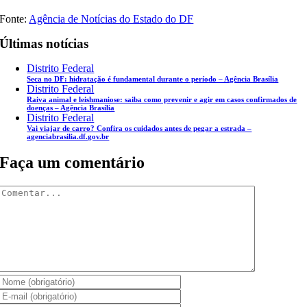
Fonte:
Agência de Notícias do Estado do DF
Últimas notícias
Distrito Federal
Seca no DF: hidratação é fundamental durante o período – Agência Brasília
Distrito Federal
Raiva animal e leishmaniose: saiba como prevenir e agir em casos confirmados de
doenças – Agência Brasília
Distrito Federal
Vai viajar de carro? Confira os cuidados antes de pegar a estrada –
agenciabrasilia.df.gov.br
Faça um comentário
Comentar