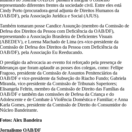
representando diferentes frentes da sociedade civil. Entre eles está
Cindy Porto (procuradora-geral adjunta de Direitos Humanos da
OAB/DF), pela Associação Jurídica e Social (AJUS).
Também tomaram posse Candice Assunção (membro da Comissão de
Defesa dos Direitos da Pessoa com Deficiência da OAB/DF),
representando a Associação Brasileira de Deficientes Visuais
(ABEDEV), e Lorena Machado de Lima (ex-vice-presidente da
Comissão de Defesa dos Direitos da Pessoa com Deficiência da
OAB/DF), pela Associação Eu Reeducando.
O prestígio da advocacia ao evento foi reforçado pela presença de
lideranças que foram aplaudir as posses dos colegas, como: Fellipe
Fragoso, presidente da Comissão de Assuntos Penitenciários da
OAB/DF e vice-presidente da Subseção do Riacho Fundo; Gabriela
Miranda, vice-presidente da Comissão de Tribunais Superiores;
Elisangela Feltrin, membro da Comissão de Direito das Famílias da
OAB/DF e também das comissões de Defesa da Criança e do
Adolescente e de Combate à Violência Doméstica e Familiar; e Anna
Karla Gomes, presidente da Comissão de Direito do Consumidor do
Núcleo Bandeirante.
Fotos: Alex Bandeira
Jornalismo OAB/DF