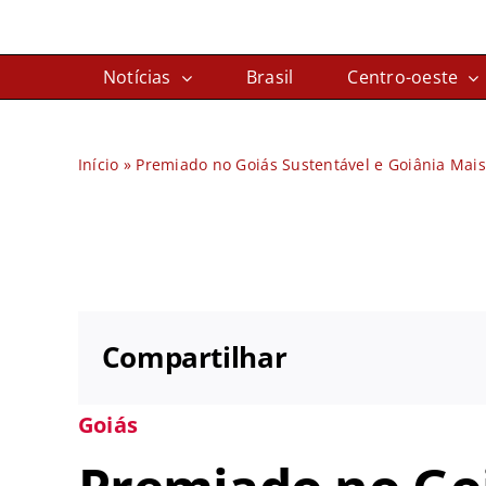
Ir
para
Notícias
Brasil
Centro-oeste
o
conteúdo
Início
»
Premiado no Goiás Sustentável e Goiânia Mais C
Compartilhar
Goiás