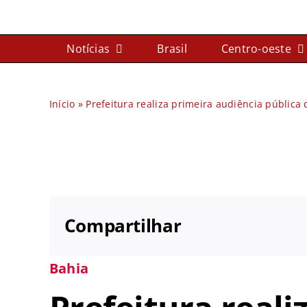
Ir
para
Notícias
Brasil
Centro-oeste
o
conteúdo
Início
»
Prefeitura realiza primeira audiência públic
Compartilhar
Bahia