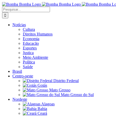
Ir
para
Buscar
o
resultados
conteúdo
para:
Notícias
Cultura
Direitos Humanos
Economia
Educação
Esportes
Justiça
Meio Ambiente
Política
Saúde
Brasil
Centro-oeste
Distrito Federal
Goiás
Mato Grosso
Mato Grosso do Sul
Nordeste
Alagoas
Bahia
Ceará