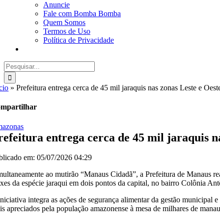
Anuncie
Fale com Bomba Bomba
Quem Somos
Termos de Uso
Política de Privacidade
Buscar
resultados
para:
cio
»
Prefeitura entrega cerca de 45 mil jaraquis nas zonas Leste e Oes
mpartilhar
azonas
refeitura entrega cerca de 45 mil jaraquis 
blicado em: 05/07/2026 04:29
multaneamente ao mutirão “Manaus Cidadã”, a Prefeitura de Manaus rea
ixes da espécie jaraqui em dois pontos da capital, no bairro Colônia An
iniciativa integra as ações de segurança alimentar da gestão municipal 
is apreciados pela população amazonense à mesa de milhares de manau