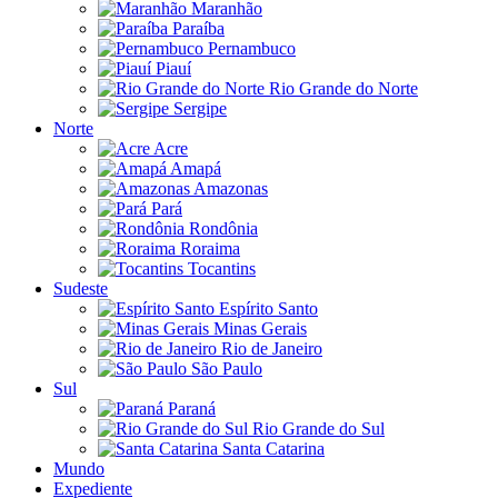
Maranhão
Paraíba
Pernambuco
Piauí
Rio Grande do Norte
Sergipe
Norte
Acre
Amapá
Amazonas
Pará
Rondônia
Roraima
Tocantins
Sudeste
Espírito Santo
Minas Gerais
Rio de Janeiro
São Paulo
Sul
Paraná
Rio Grande do Sul
Santa Catarina
Mundo
Expediente