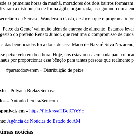
sde as primeiras horas da manhã, moradores dos dois bairros formaram f
alizaram a distribuição de forma ágil e organizada, assegurando um atend
secretário da Semasc, Wanderson Costa, destacou que o programa refor
 ‘Peixe da Gente’ vai muito além da entrega de alimento. Estamos levan
 gestão do prefeito Renato Junior, que reafirma o compromisso de cuidar
a das beneficiadas foi a dona de casa Maria de Nazaré Silva Nazaren
sse peixe veio em boa hora. Hoje, nós estávamos sem nada para colocar 
naus por proporcionar essa bênção para tantas pessoas que realmente p
#paratodosverem – Distribuição de peixe
 — —
xto –
Polyana Brelaz/Semasc
tos –
Antonio Pereira/Semcom
sponíveis em –
https://flic.kr/s/aHBqjCYeYc
nte:
Agência de Notícias do Estado do AM
timas notícias