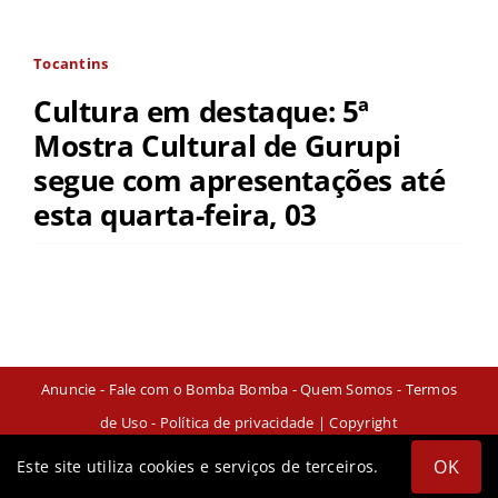
Tocantins
Cultura em destaque: 5ª
Mostra Cultural de Gurupi
segue com apresentações até
esta quarta-feira, 03
Anuncie
-
Fale com o Bomba Bomba
-
Quem Somos
-
Termos
de Uso
-
Política de privacidade
| Copyright
OK
Este site utiliza cookies e serviços de terceiros.
Instagram
Facebook
X
YouTube