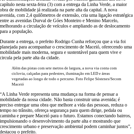
capítulo nesta sexta-feira (3) com a entrega da Linha Verde, a maior
obra de mobilidade já realizada na parte alta da capital. A nova
avenida, com 2,4 quilômetros de extensão, cria uma ligação estratégica
entre as avenidas Durval de Góes Monteiro e Menino Marcelo,
melhorando a circulação de veículos e ampliando as de deslocamento
para a população.
Durante a entrega, o prefeito Rodrigo Cunha reforçou que a via foi
planejada para acompanhar o crescimento de Maceió, oferecendo uma
mobilidade mais moderna, segura e sustentável para quem vive e
circula pela parte alta da cidade.
Além das pistas com sete metros de largura, a nova via conta com
ciclovia, calçadas para pedestres, iluminação em LED e áreas
vegetadas ao longo de todo o percurso. Foto Felipe Sóstenes/Secom
Maceió
“A Linha Verde representa uma mudança na forma de pensar a
mobilidade da nossa cidade. Não basta construir uma avenida; é
preciso entregar uma obra que melhore a vida das pessoas, reduza o
tempo no trânsito, ofereça segurança para quem dirige, pedala ou
caminha e prepare Maceió para o futuro. Estamos conectando bairros,
impulsionando o desenvolvimento da parte alta e mostrando que
crescimento urbano e preservação ambiental podem caminhar juntos”,
destacou o prefeito.