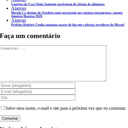
Usuárias do Cras Sônia Sampaio participam de oficina de alimentos
Alagoas
Maceió é o destino do Nordeste mais procurado por turistas estrangeiros, aponta
Anuário Braztoa 2026
Alagoas
Prefeito Rodrigo Cunha sanciona pacote de leis que valoriza servidores de Maceió
Faça um comentário
Comentar
Salve meu nome, e-mail e site para a próxima vez que eu comentar.