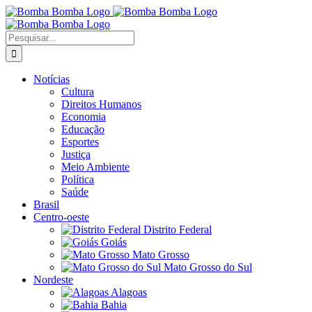
Ir
para
o
Buscar
conteúdo
resultados
para:
Notícias
Cultura
Direitos Humanos
Economia
Educação
Esportes
Justiça
Meio Ambiente
Política
Saúde
Brasil
Centro-oeste
Distrito Federal
Goiás
Mato Grosso
Mato Grosso do Sul
Nordeste
Alagoas
Bahia