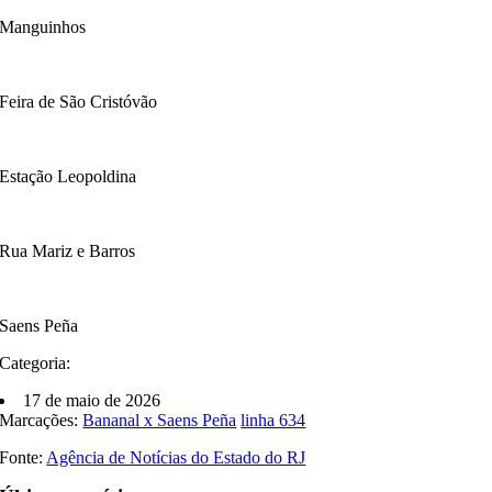
Manguinhos
Feira de São Cristóvão
Estação Leopoldina
Rua Mariz e Barros
Saens Peña
Categoria:
17 de maio de 2026
Marcações:
Bananal x Saens Peña
linha 634
Fonte:
Agência de Notícias do Estado do RJ