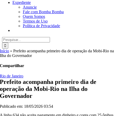
Expediente
Anuncie
Fale com Bomba Bomba
Quem Somos
Termos de Uso
Política de Privacidade
Buscar
resultados
para:
Início
»
Prefeito acompanha primeiro dia de operação da Mobi-Rio na
Ilha do Governador
Compartilhar
Rio de Janeiro
Prefeito acompanha primeiro dia de
operação da Mobi-Rio na Ilha do
Governador
Publicado em: 18/05/2026 03:54
A linha 634 não aceita pagamento em dinheiro e conta com 25 ônibus