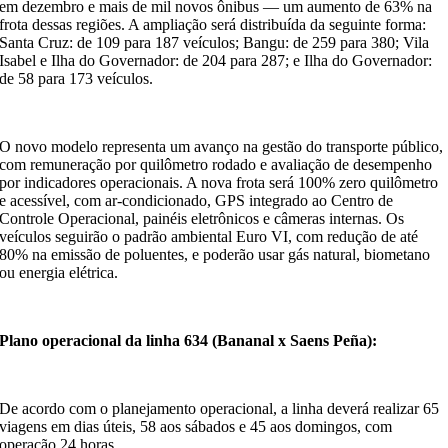
em dezembro e mais de mil novos ônibus — um aumento de 63% na
frota dessas regiões. A ampliação será distribuída da seguinte forma:
Santa Cruz: de 109 para 187 veículos; Bangu: de 259 para 380; Vila
Isabel e Ilha do Governador: de 204 para 287; e Ilha do Governador:
de 58 para 173 veículos.
O novo modelo representa um avanço na gestão do transporte público,
com remuneração por quilômetro rodado e avaliação de desempenho
por indicadores operacionais. A nova frota será 100% zero quilômetro
e acessível, com ar-condicionado, GPS integrado ao Centro de
Controle Operacional, painéis eletrônicos e câmeras internas. Os
veículos seguirão o padrão ambiental Euro VI, com redução de até
80% na emissão de poluentes, e poderão usar gás natural, biometano
ou energia elétrica.
Plano operacional da linha 634 (Bananal x Saens Peña):
De acordo com o planejamento operacional, a linha deverá realizar 65
viagens em dias úteis, 58 aos sábados e 45 aos domingos, com
operação 24 horas.