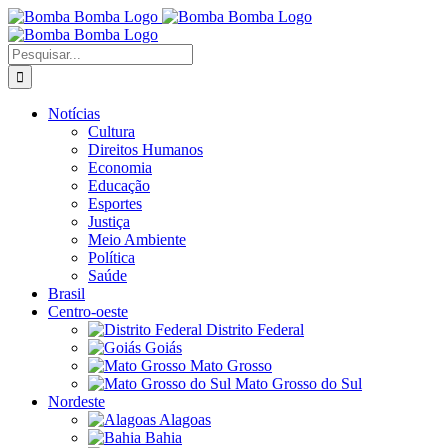
Ir
para
o
Buscar
conteúdo
resultados
para:
Notícias
Cultura
Direitos Humanos
Economia
Educação
Esportes
Justiça
Meio Ambiente
Política
Saúde
Brasil
Centro-oeste
Distrito Federal
Goiás
Mato Grosso
Mato Grosso do Sul
Nordeste
Alagoas
Bahia