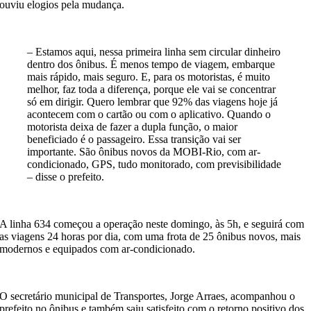
ouviu elogios pela mudança.
– Estamos aqui, nessa primeira linha sem circular dinheiro
dentro dos ônibus. É menos tempo de viagem, embarque
mais rápido, mais seguro. E, para os motoristas, é muito
melhor, faz toda a diferença, porque ele vai se concentrar
só em dirigir. Quero lembrar que 92% das viagens hoje já
acontecem com o cartão ou com o aplicativo. Quando o
motorista deixa de fazer a dupla função, o maior
beneficiado é o passageiro. Essa transição vai ser
importante. São ônibus novos da MOBI-Rio, com ar-
condicionado, GPS, tudo monitorado, com previsibilidade
– disse o prefeito.
A linha 634 começou a operação neste domingo, às 5h, e seguirá com
as viagens 24 horas por dia, com uma frota de 25 ônibus novos, mais
modernos e equipados com ar-condicionado.
O secretário municipal de Transportes, Jorge Arraes, acompanhou o
prefeito no ônibus e também saiu satisfeito com o retorno positivo dos