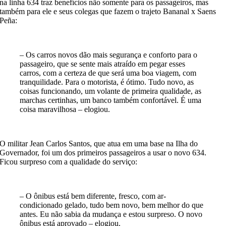
na linha 634 traz benefícios não somente para os passageiros, mas
também para ele e seus colegas que fazem o trajeto Bananal x Saens
Peña:
– Os carros novos dão mais segurança e conforto para o
passageiro, que se sente mais atraído em pegar esses
carros, com a certeza de que será uma boa viagem, com
tranquilidade. Para o motorista, é ótimo. Tudo novo, as
coisas funcionando, um volante de primeira qualidade, as
marchas certinhas, um banco também confortável. É uma
coisa maravilhosa – elogiou.
O militar Jean Carlos Santos, que atua em uma base na Ilha do
Governador, foi um dos primeiros passageiros a usar o novo 634.
Ficou surpreso com a qualidade do serviço:
– O ônibus está bem diferente, fresco, com ar-
condicionado gelado, tudo bem novo, bem melhor do que
antes. Eu não sabia da mudança e estou surpreso. O novo
ônibus está aprovado – elogiou.