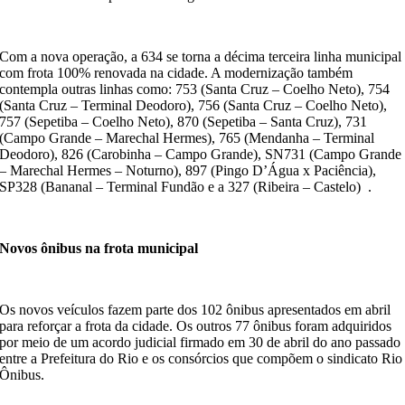
Com a nova operação, a 634 se torna a décima terceira linha municipal
com frota 100% renovada na cidade. A modernização também
contempla outras linhas como: 753 (Santa Cruz – Coelho Neto), 754
(Santa Cruz – Terminal Deodoro), 756 (Santa Cruz – Coelho Neto),
757 (Sepetiba – Coelho Neto), 870 (Sepetiba – Santa Cruz), 731
(Campo Grande – Marechal Hermes), 765 (Mendanha – Terminal
Deodoro), 826 (Carobinha – Campo Grande), SN731 (Campo Grande
– Marechal Hermes – Noturno), 897 (Pingo D’Água x Paciência),
SP328 (Bananal – Terminal Fundão e a 327 (Ribeira – Castelo) .
Novos ônibus na frota municipal
Os novos veículos fazem parte dos 102 ônibus apresentados em abril
para reforçar a frota da cidade. Os outros 77 ônibus foram adquiridos
por meio de um acordo judicial firmado em 30 de abril do ano passado
entre a Prefeitura do Rio e os consórcios que compõem o sindicato Rio
Ônibus.