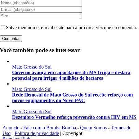
Salve meu nome, e-mail e site para a próxima vez que eu comentar.
Você também pode se interessar
Mato Grosso do Sul
Governo avança em capacitações do MS Irriga e destaca
potencial para irrigar 4 milhões de hectares
Mato Grosso do Sul
Rede Hemosul de Mato Grosso do Sul recebe reforço com
novos equipamentos do Novo PAC
Mato Grosso do Sul
Dezembro Vermelho reforça prevenção contra HIV em MS
Anuncie
-
Fale com o Bomba Bomba
-
Quem Somos
-
Termos de
Uso
-
Política de privacidade
| Copyright
Instagram
Facebook
X
YouTube
Page load link