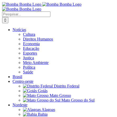
Ir
para
o
Buscar
conteúdo
resultados
para:
Notícias
Cultura
Direitos Humanos
Economia
Educação
Esportes
Justiça
Meio Ambiente
Política
Saúde
Brasil
Centro-oeste
Distrito Federal
Goiás
Mato Grosso
Mato Grosso do Sul
Nordeste
Alagoas
Bahia