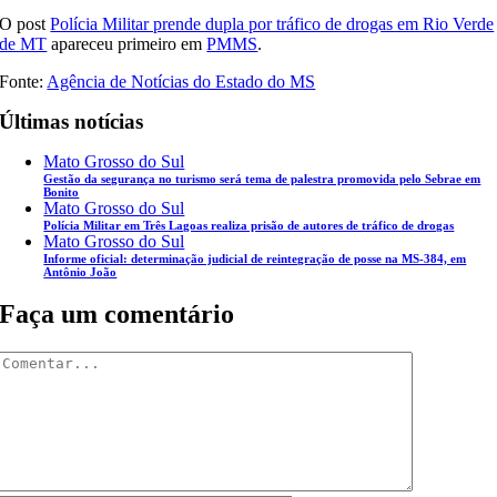
O post
Polícia Militar prende dupla por tráfico de drogas em Rio Verde
de MT
apareceu primeiro em
PMMS
.
Fonte:
Agência de Notícias do Estado do MS
Últimas notícias
Mato Grosso do Sul
Gestão da segurança no turismo será tema de palestra promovida pelo Sebrae em
Bonito
Mato Grosso do Sul
Polícia Militar em Três Lagoas realiza prisão de autores de tráfico de drogas
Mato Grosso do Sul
Informe oficial: determinação judicial de reintegração de posse na MS-384, em
Antônio João
Faça um comentário
Comentar