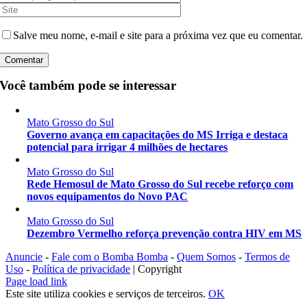
Salve meu nome, e-mail e site para a próxima vez que eu comentar.
Você também pode se interessar
Mato Grosso do Sul
Governo avança em capacitações do MS Irriga e destaca
potencial para irrigar 4 milhões de hectares
Mato Grosso do Sul
Rede Hemosul de Mato Grosso do Sul recebe reforço com
novos equipamentos do Novo PAC
Mato Grosso do Sul
Dezembro Vermelho reforça prevenção contra HIV em MS
Anuncie
-
Fale com o Bomba Bomba
-
Quem Somos
-
Termos de
Uso
-
Política de privacidade
| Copyright
Instagram
Facebook
X
YouTube
Page load link
Este site utiliza cookies e serviços de terceiros.
OK
Ir