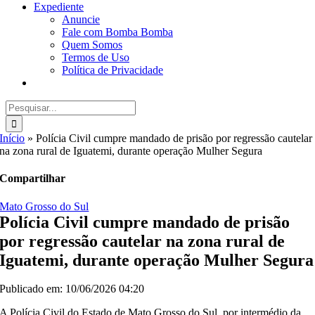
Expediente
Anuncie
Fale com Bomba Bomba
Quem Somos
Termos de Uso
Política de Privacidade
Buscar
resultados
para:
Início
»
Polícia Civil cumpre mandado de prisão por regressão cautelar
na zona rural de Iguatemi, durante operação Mulher Segura
Compartilhar
Mato Grosso do Sul
Polícia Civil cumpre mandado de prisão
por regressão cautelar na zona rural de
Iguatemi, durante operação Mulher Segura
Publicado em: 10/06/2026 04:20
A Polícia Civil do Estado de Mato Grosso do Sul, por intermédio da