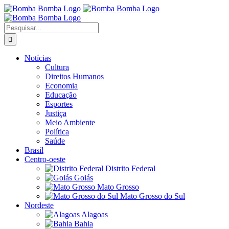
Ir
para
o
Buscar
conteúdo
resultados
para:
Notícias
Cultura
Direitos Humanos
Economia
Educação
Esportes
Justiça
Meio Ambiente
Política
Saúde
Brasil
Centro-oeste
Distrito Federal
Goiás
Mato Grosso
Mato Grosso do Sul
Nordeste
Alagoas
Bahia