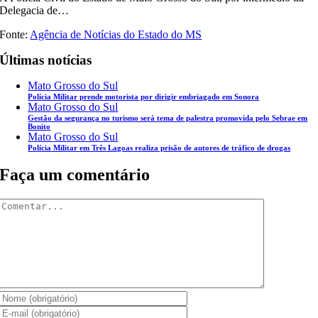
Delegacia de…
Fonte:
Agência de Notícias do Estado do MS
Últimas notícias
Mato Grosso do Sul
Polícia Militar prende motorista por dirigir embriagado em Sonora
Mato Grosso do Sul
Gestão da segurança no turismo será tema de palestra promovida pelo Sebrae em
Bonito
Mato Grosso do Sul
Polícia Militar em Três Lagoas realiza prisão de autores de tráfico de drogas
Faça um comentário
Comentar