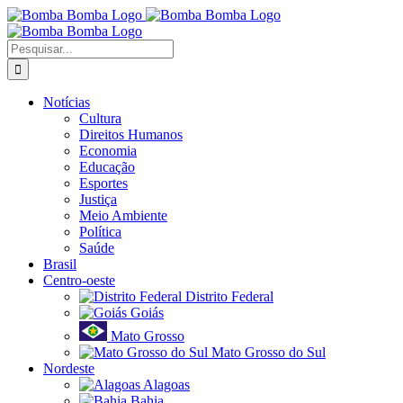
Ir
para
o
Buscar
conteúdo
resultados
para:
Notícias
Cultura
Direitos Humanos
Economia
Educação
Esportes
Justiça
Meio Ambiente
Política
Saúde
Brasil
Centro-oeste
Distrito Federal
Goiás
Mato Grosso
Mato Grosso do Sul
Nordeste
Alagoas
Bahia