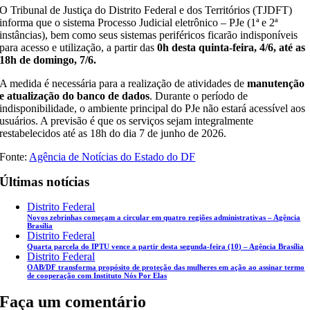
O Tribunal de Justiça do Distrito Federal e dos Territórios (TJDFT)
informa que o sistema Processo Judicial eletrônico – PJe (1ª e 2ª
instâncias), bem como seus sistemas periféricos ficarão indisponíveis
para acesso e utilização, a partir das
0h desta quinta-feira, 4/6, até as
18h de domingo, 7/6.
A medida é necessária para a realização de atividades de
manutenção
e atualização do banco de dados
. Durante o período de
indisponibilidade, o ambiente principal do PJe não estará acessível aos
usuários. A previsão é que os serviços sejam integralmente
restabelecidos até as 18h do dia 7 de junho de 2026.
Fonte:
Agência de Notícias do Estado do DF
Últimas notícias
Distrito Federal
Novos zebrinhas começam a circular em quatro regiões administrativas – Agência
Brasília
Distrito Federal
Quarta parcela do IPTU vence a partir desta segunda-feira (10) – Agência Brasília
Distrito Federal
OAB/DF transforma propósito de proteção das mulheres em ação ao assinar termo
de cooperação com Instituto Nós Por Elas
Faça um comentário