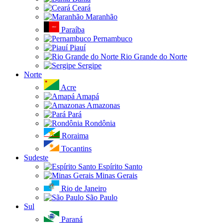
Ceará
Maranhão
Paraíba
Pernambuco
Piauí
Rio Grande do Norte
Sergipe
Norte
Acre
Amapá
Amazonas
Pará
Rondônia
Roraima
Tocantins
Sudeste
Espírito Santo
Minas Gerais
Rio de Janeiro
São Paulo
Sul
Paraná