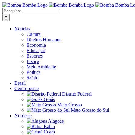
Ir
para
Buscar
o
resultados
conteúdo
para:
Notícias
Cultura
Direitos Humanos
Economia
Educação
Esportes
Justiça
Meio Ambiente
Política
Saúde
Brasil
Centro-oeste
Distrito Federal
Goiás
Mato Grosso
Mato Grosso do Sul
Nordeste
Alagoas
Bahia
Ceará