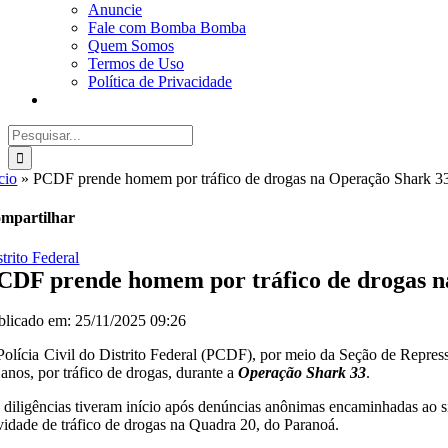
Anuncie
Fale com Bomba Bomba
Quem Somos
Termos de Uso
Política de Privacidade
Buscar
resultados
para:
cio
»
PCDF prende homem por tráfico de drogas na Operação Shark 3
mpartilhar
trito Federal
CDF prende homem por tráfico de drogas n
blicado em: 25/11/2025 09:26
Polícia Civil do Distrito Federal (PCDF), por meio da Seção de Repres
 anos, por tráfico de drogas, durante a
Operação Shark 33
.
 diligências tiveram início após denúncias anônimas encaminhadas ao 
ividade de tráfico de drogas na Quadra 20, do Paranoá.