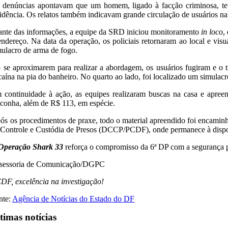
 denúncias apontavam que um homem, ligado à facção criminosa, teri
sidência. Os relatos também indicavam grande circulação de usuários n
ante das informações, a equipe da SRD iniciou monitoramento
in loco
,
endereço. Na data da operação, os policiais retornaram ao local e v
mulacro de arma de fogo.
 se aproximarem para realizar a abordagem, os usuários fugiram e o tr
caína na pia do banheiro. No quarto ao lado, foi localizado um simulac
 continuidade à ação, as equipes realizaram buscas na casa e apree
conha, além de R$ 113, em espécie.
ós os procedimentos de praxe, todo o material apreendido foi encaminha
 Controle e Custódia de Presos (DCCP/PCDF), onde permanece à dispos
Operação
Shark 33
reforça o compromisso da 6ª DP com a segurança púb
sessoria de Comunicação/DGPC
DF, excelência na investigação!
nte:
Agência de Notícias do Estado do DF
timas notícias