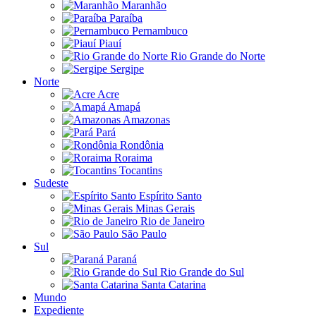
Maranhão
Paraíba
Pernambuco
Piauí
Rio Grande do Norte
Sergipe
Norte
Acre
Amapá
Amazonas
Pará
Rondônia
Roraima
Tocantins
Sudeste
Espírito Santo
Minas Gerais
Rio de Janeiro
São Paulo
Sul
Paraná
Rio Grande do Sul
Santa Catarina
Mundo
Expediente