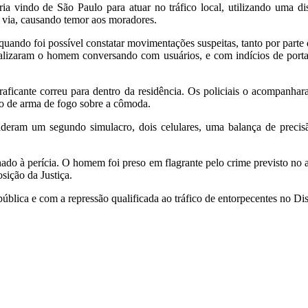
a vindo de São Paulo para atuar no tráfico local, utilizando uma d
a via, causando temor aos moradores.
 quando foi possível constatar movimentações suspeitas, tanto por part
isualizaram o homem conversando com usuários, e com indícios de port
aficante correu para dentro da residência. Os policiais o acompanhar
ro de arma de fogo sobre a cômoda.
nderam um segundo simulacro, dois celulares, uma balança de preci
do à perícia. O homem foi preso em flagrante pelo crime previsto no a
ição da Justiça.
lica e com a repressão qualificada ao tráfico de entorpecentes no Dist