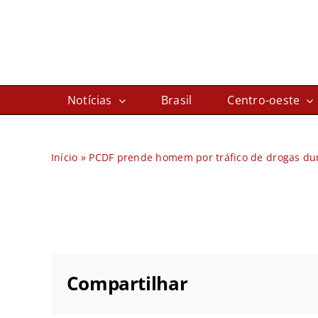
Ir
para
o
conteúdo
Notícias
Brasil
Centro-oeste
Início
»
PCDF prende homem por tráfico de drogas du
Compartilhar