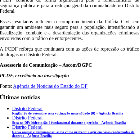
segurança pública e para a redução geral da criminalidade no Distrit
Federal.
Esses resultados refletem o comprometimento da Polícia Civil e
garantir um ambiente mais seguro para a população, intensificando 
fiscalização, combate e a desarticulação das organizações criminosa
envolvidas com o tráfico de entorpecentes.
A PCDF reforça que continuará com as ações de repressão ao tráfic
de drogas no Distrito Federal.
Assessoria de Comunicação – Ascom/DGPC
PCDF, excelência na investigação
Fonte:
Agência de Notícias do Estado do DF
Últimas notícias
Distrito Federal
Região 26 de Setembro terá vacinação neste sábado (8) – Agência Brasília
Distrito Federal
Seca no DF: hidratação é fundamental durante o período – Agência Brasília
Distrito Federal
Raiva animal e leishmaniose: saiba como prevenir e agir em casos confirmados de
doenças – Agência Brasília