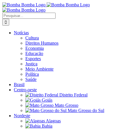
Ir
para
o
Buscar
conteúdo
resultados
para:
Notícias
Cultura
Direitos Humanos
Economia
Educação
Esportes
Justiça
Meio Ambiente
Política
Saúde
Brasil
Centro-oeste
Distrito Federal
Goiás
Mato Grosso
Mato Grosso do Sul
Nordeste
Alagoas
Bahia