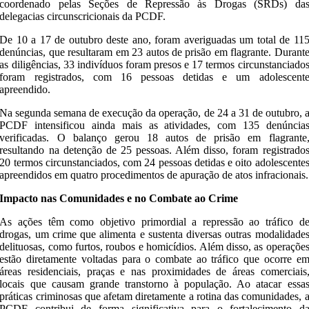
coordenado pelas Seções de Repressão às Drogas (SRDs) da
delegacias circunscricionais da PCDF.
De 10 a 17 de outubro deste ano, foram averiguadas um total de 11
denúncias, que resultaram em 23 autos de prisão em flagrante. Durant
as diligências, 33 indivíduos foram presos e 17 termos circunstanciado
foram registrados, com 16 pessoas detidas e um adolescent
apreendido.
Na segunda semana de execução da operação, de 24 a 31 de outubro, 
PCDF intensificou ainda mais as atividades, com 135 denúncia
verificadas. O balanço gerou 18 autos de prisão em flagrante
resultando na detenção de 25 pessoas. Além disso, foram registrado
20 termos circunstanciados, com 24 pessoas detidas e oito adolescente
apreendidos em quatro procedimentos de apuração de atos infracionais.
Impacto nas Comunidades e no Combate ao Crime
As ações têm como objetivo primordial a repressão ao tráfico d
drogas, um crime que alimenta e sustenta diversas outras modalidade
delituosas, como furtos, roubos e homicídios. Além disso, as operaçõe
estão diretamente voltadas para o combate ao tráfico que ocorre e
áreas residenciais, praças e nas proximidades de áreas comerciais
locais que causam grande transtorno à população. Ao atacar essa
práticas criminosas que afetam diretamente a rotina das comunidades, 
PCDF contribui de forma significativa para o fortalecimento d