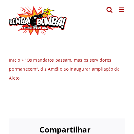
Ir
para
o
conteúdo
Início
»
“Os mandatos passam, mas os servidores
permanecem”, diz Amélio ao inaugurar ampliação da
Aleto
Compartilhar