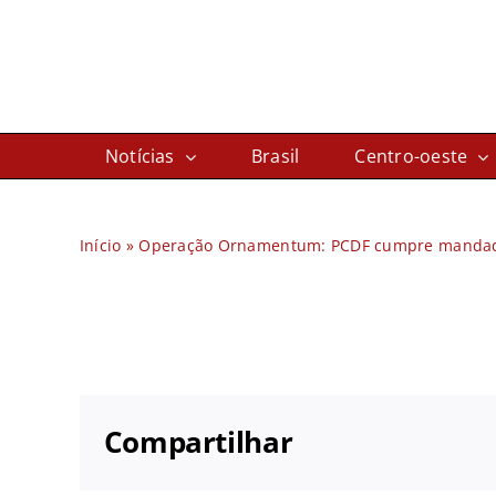
Ir
para
o
conteúdo
Notícias
Brasil
Centro-oeste
Início
»
Operação Ornamentum: PCDF cumpre mandados
Compartilhar