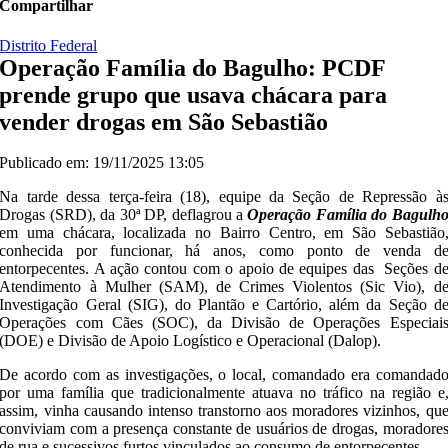
Compartilhar
Distrito Federal
Operação Família do Bagulho: PCDF
prende grupo que usava chácara para
vender drogas em São Sebastião
Publicado em: 19/11/2025 13:05
Na tarde dessa terça-feira (18), equipe da Seção de Repressão à
Drogas (SRD), da 30ª DP, deflagrou a
Operação Família do Bagulh
em uma chácara, localizada no Bairro Centro, em São Sebastião
conhecida por funcionar, há anos, como ponto de venda d
entorpecentes. A ação contou com o apoio de equipes das Seções d
Atendimento à Mulher (SAM), de Crimes Violentos (Sic Vio), d
Investigação Geral (SIG), do Plantão e Cartório, além da Seção d
Operações com Cães (SOC), da Divisão de Operações Especiai
(DOE) e Divisão de Apoio Logístico e Operacional (Dalop).
De acordo com as investigações, o local, comandado era comandad
por uma família que tradicionalmente atuava no tráfico na região e
assim, vinha causando intenso transtorno aos moradores vizinhos, qu
conviviam com a presença constante de usuários de drogas, moradore
de rua e sucessivos furtos vinculados ao consumo de entorpecentes.