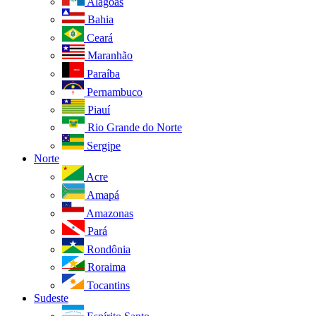
Alagoas
Bahia
Ceará
Maranhão
Paraíba
Pernambuco
Piauí
Rio Grande do Norte
Sergipe
Norte
Acre
Amapá
Amazonas
Pará
Rondônia
Roraima
Tocantins
Sudeste