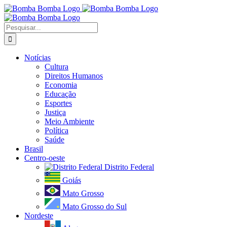
Ir
para
o
Buscar
conteúdo
resultados
para:
Notícias
Cultura
Direitos Humanos
Economia
Educação
Esportes
Justiça
Meio Ambiente
Política
Saúde
Brasil
Centro-oeste
Distrito Federal
Goiás
Mato Grosso
Mato Grosso do Sul
Nordeste