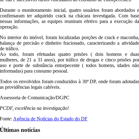
Durante o monitoramento inicial, quatro usuários foram abordados 
confirmaram ter adquirido crack na chácara investigada. Com bas
nessas informações, as equipes reuniram efetivo para a execução d
operação.
No interior do imóvel, foram localizadas porções de crack e maconha
balança de precisão e dinheiro fracionado, caracterizando a atividad
de tráfico.
Ao todo, foram efetuadas quatro prisões ( dois homens e dua
mulheres, de 21 a 31 anos), por tráfico de drogas e cinco prisões po
uso e porte de substância entorpecente ( todos homens, idades nã
informadas) para consumo pessoal.
Todos os envolvidos foram conduzidos à 30ª DP, onde foram adotada
as providências legais cabíveis.
Assessoria de Comunicação/DGPC
PCDF, excelência na investigação!
Fonte:
Agência de Notícias do Estado do DF
Últimas notícias