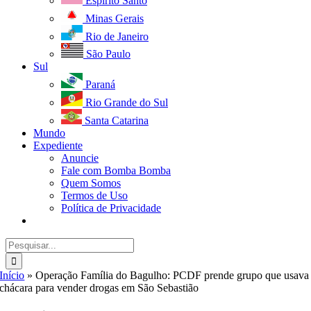
Espírito Santo
Minas Gerais
Rio de Janeiro
São Paulo
Sul
Paraná
Rio Grande do Sul
Santa Catarina
Mundo
Expediente
Anuncie
Fale com Bomba Bomba
Quem Somos
Termos de Uso
Política de Privacidade
Buscar
resultados
para:
Início
»
Operação Família do Bagulho: PCDF prende grupo que usava
chácara para vender drogas em São Sebastião