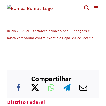
Ir
para
o
conteúdo
Início
»
OAB/DF fortalece atuação nas Subseções e
lança campanha contra exercício ilegal da advocacia
Compartilhar
Distrito Federal