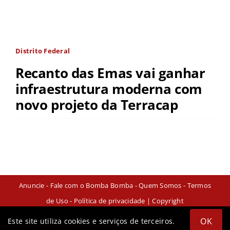
Distrito Federal
Recanto das Emas vai ganhar
infraestrutura moderna com
novo projeto da Terracap
Anuncie
-
Fale com o Bomba Bomba
-
Quem Somos
-
Termos
de Uso
-
Política de privacidade
| Copyright
OK
Este site utiliza cookies e serviços de terceiros.
Instagram
Facebook
X
YouTube