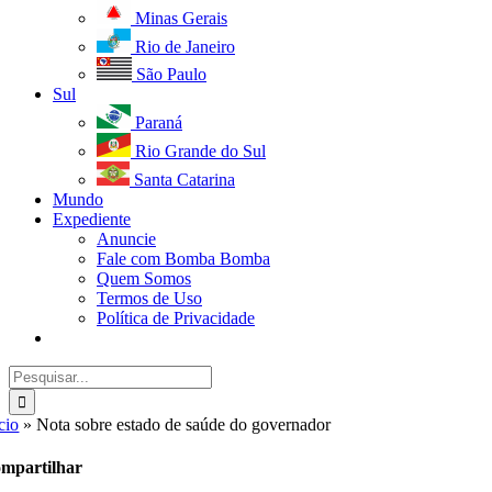
Minas Gerais
Rio de Janeiro
São Paulo
Sul
Paraná
Rio Grande do Sul
Santa Catarina
Mundo
Expediente
Anuncie
Fale com Bomba Bomba
Quem Somos
Termos de Uso
Política de Privacidade
Buscar
resultados
para:
cio
»
Nota sobre estado de saúde do governador
mpartilhar