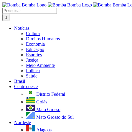
Ir
para
Buscar
o
resultados
conteúdo
para:
Notícias
Cultura
Direitos Humanos
Economia
Educação
Esportes
Justiça
Meio Ambiente
Política
Saúde
Brasil
Centro-oeste
Distrito Federal
Goiás
Mato Grosso
Mato Grosso do Sul
Nordeste
Alagoas