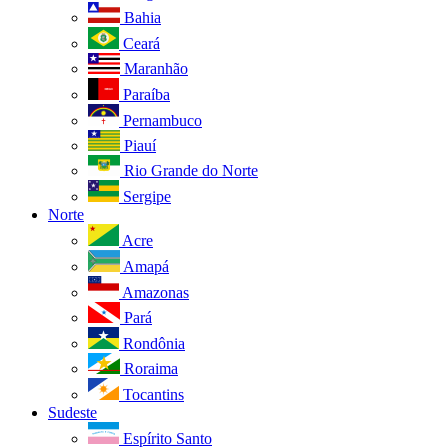
Bahia
Ceará
Maranhão
Paraíba
Pernambuco
Piauí
Rio Grande do Norte
Sergipe
Norte
Acre
Amapá
Amazonas
Pará
Rondônia
Roraima
Tocantins
Sudeste
Espírito Santo