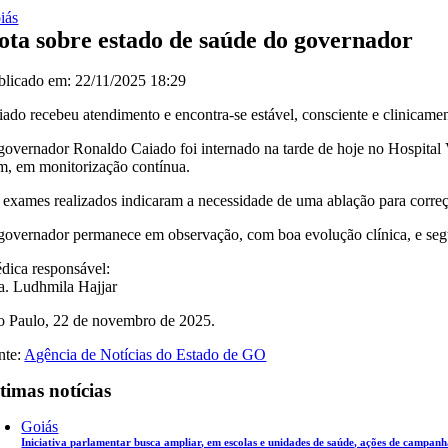
iás
ota sobre estado de saúde do governador
blicado em: 22/11/2025 18:29
iado recebeu atendimento e encontra-se estável, consciente e clinicam
governador Ronaldo Caiado foi internado na tarde de hoje no Hospital Vi
m, em monitorização contínua.
 exames realizados indicaram a necessidade de uma ablação para correç
governador permanece em observação, com boa evolução clínica, e segui
dica responsável:
a. Ludhmila Hajjar
o Paulo, 22 de novembro de 2025.
nte:
Agência de Notícias do Estado de GO
timas notícias
Goiás
Iniciativa parlamentar busca ampliar, em escolas e unidades de saúde, ações de campanh