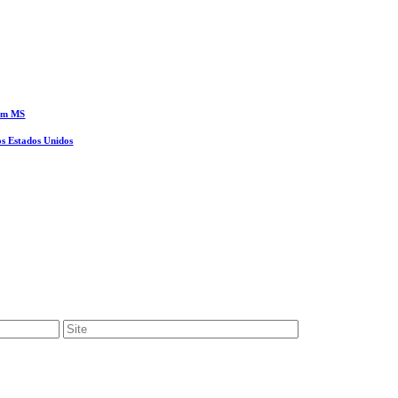
 em MS
os Estados Unidos