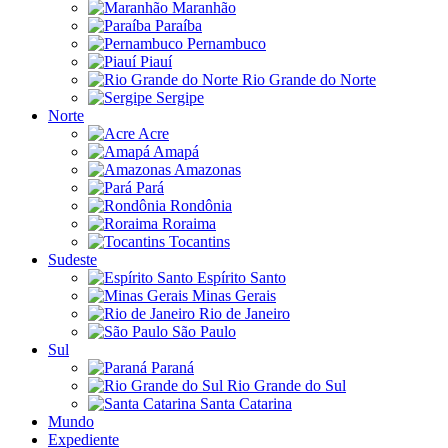
Maranhão
Paraíba
Pernambuco
Piauí
Rio Grande do Norte
Sergipe
Norte
Acre
Amapá
Amazonas
Pará
Rondônia
Roraima
Tocantins
Sudeste
Espírito Santo
Minas Gerais
Rio de Janeiro
São Paulo
Sul
Paraná
Rio Grande do Sul
Santa Catarina
Mundo
Expediente