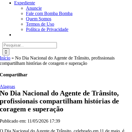
Expediente
Anuncie
Fale com Bomba Bomba
Quem Somos
Termos de Uso
Política de Privacidade
Buscar
resultados
para:
Início
»
No Dia Nacional do Agente de Trânsito, profissionais
compartilham histórias de coragem e superação
Compartilhar
Alagoas
No Dia Nacional do Agente de Trânsito,
profissionais compartilham histórias de
coragem e superação
Publicado em: 11/05/2026 17:39
O Dia Nacional do Agente de Trânsito, celebrado em 11 de maio, é