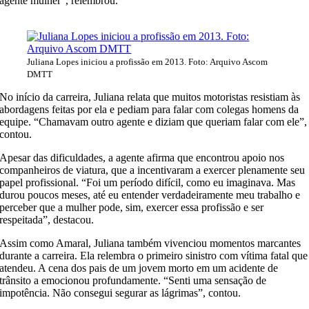
agente mulher”, relembrou.
Juliana Lopes iniciou a profissão em 2013. Foto: Arquivo Ascom
DMTT
No início da carreira, Juliana relata que muitos motoristas resistiam às
abordagens feitas por ela e pediam para falar com colegas homens da
equipe. “Chamavam outro agente e diziam que queriam falar com ele”,
contou.
Apesar das dificuldades, a agente afirma que encontrou apoio nos
companheiros de viatura, que a incentivaram a exercer plenamente seu
papel profissional. “Foi um período difícil, como eu imaginava. Mas
durou poucos meses, até eu entender verdadeiramente meu trabalho e
perceber que a mulher pode, sim, exercer essa profissão e ser
respeitada”, destacou.
Assim como Amaral, Juliana também vivenciou momentos marcantes
durante a carreira. Ela relembra o primeiro sinistro com vítima fatal que
atendeu. A cena dos pais de um jovem morto em um acidente de
trânsito a emocionou profundamente. “Senti uma sensação de
impotência. Não consegui segurar as lágrimas”, contou.