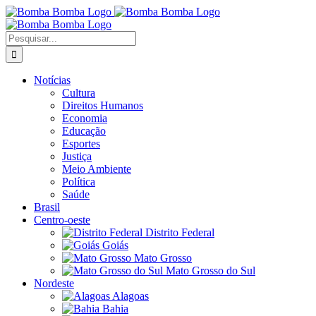
Ir
para
o
Buscar
conteúdo
resultados
para:
Notícias
Cultura
Direitos Humanos
Economia
Educação
Esportes
Justiça
Meio Ambiente
Política
Saúde
Brasil
Centro-oeste
Distrito Federal
Goiás
Mato Grosso
Mato Grosso do Sul
Nordeste
Alagoas
Bahia