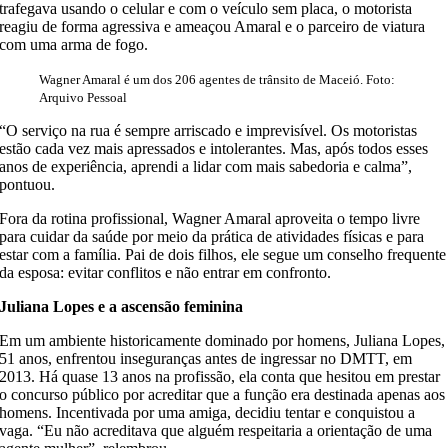
trafegava usando o celular e com o veículo sem placa, o motorista
reagiu de forma agressiva e ameaçou Amaral e o parceiro de viatura
com uma arma de fogo.
Wagner Amaral é um dos 206 agentes de trânsito de Maceió. Foto:
Arquivo Pessoal
“O serviço na rua é sempre arriscado e imprevisível. Os motoristas
estão cada vez mais apressados e intolerantes. Mas, após todos esses
anos de experiência, aprendi a lidar com mais sabedoria e calma”,
pontuou.
Fora da rotina profissional, Wagner Amaral aproveita o tempo livre
para cuidar da saúde por meio da prática de atividades físicas e para
estar com a família. Pai de dois filhos, ele segue um conselho frequente
da esposa: evitar conflitos e não entrar em confronto.
Juliana Lopes e a ascensão feminina
Em um ambiente historicamente dominado por homens, Juliana Lopes,
51 anos, enfrentou inseguranças antes de ingressar no DMTT, em
2013. Há quase 13 anos na profissão, ela conta que hesitou em prestar
o concurso público por acreditar que a função era destinada apenas aos
homens. Incentivada por uma amiga, decidiu tentar e conquistou a
vaga. “Eu não acreditava que alguém respeitaria a orientação de uma