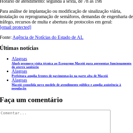
Horário de atendimento: segunda a sexta, de 7h às 19h
Para análise de implantação ou modificação de sinalização viária,
instalação ou reprogramação de semáforos, demandas de engenharia d
tráfego, recursos de multa e abertura de protocolos em geral:
[email protected]
Fonte:
Agência de Notícias do Estado de AL
Últimas notícias
Alagoas
Alurb promove visita técnica ao Ecoparque Maceió para apresentar funcionamento
do aterro sanitário
Alagoas
Prefeitura amplia frentes de pavimentação na parte alta de Maceió
Alagoas
Maceió consolida novo modelo de atendimento público e amplia assistência à
população
Faça um comentário
Comentar