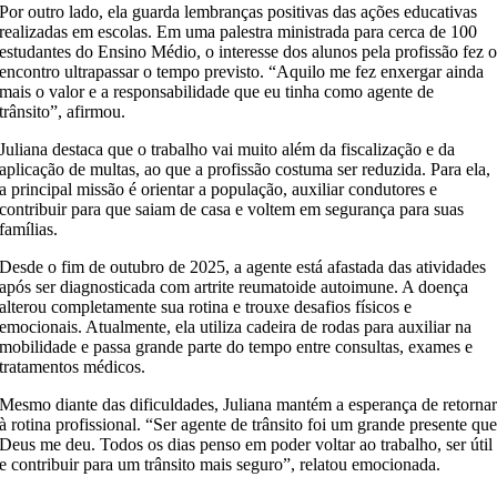
Por outro lado, ela guarda lembranças positivas das ações educativas
realizadas em escolas. Em uma palestra ministrada para cerca de 100
estudantes do Ensino Médio, o interesse dos alunos pela profissão fez 
encontro ultrapassar o tempo previsto. “Aquilo me fez enxergar ainda
mais o valor e a responsabilidade que eu tinha como agente de
trânsito”, afirmou.
Juliana destaca que o trabalho vai muito além da fiscalização e da
aplicação de multas, ao que a profissão costuma ser reduzida. Para ela,
a principal missão é orientar a população, auxiliar condutores e
contribuir para que saiam de casa e voltem em segurança para suas
famílias.
Desde o fim de outubro de 2025, a agente está afastada das atividades
após ser diagnosticada com artrite reumatoide autoimune. A doença
alterou completamente sua rotina e trouxe desafios físicos e
emocionais. Atualmente, ela utiliza cadeira de rodas para auxiliar na
mobilidade e passa grande parte do tempo entre consultas, exames e
tratamentos médicos.
Mesmo diante das dificuldades, Juliana mantém a esperança de retorna
à rotina profissional. “Ser agente de trânsito foi um grande presente qu
Deus me deu. Todos os dias penso em poder voltar ao trabalho, ser útil
e contribuir para um trânsito mais seguro”, relatou emocionada.