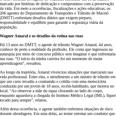
marcado por histórias de dedicação e compromisso com a preservação
da vida. Em meio a ocorrências, fiscalizações e ações educativas, os
206 agentes do Departamento de Transportes e Trânsito de Maceió
(DMTT) enfrentam desafios diários que exigem preparo,
responsabilidade e equilíbrio para garantir a segurança viária da
população.
Wagner Amaral e os desafios da rotina nas ruas
Há 13 anos no DMTT, o agente de trânsito Wagner Amaral, 44 anos,
conhece de perto a realidade da profissão. Ele conta que ingressou na
autarquia por meio de concurso público sem imaginar o que enfrentaria
nas ruas. “O início da minha carreira foi um momento de muita
aprendizagem”, ressaltou.
Ao longo da trajetória, Amaral vivenciou situações que marcaram sua
vida profissional. Entre elas, o atendimento a um sinistro de trânsito em
que um carro invadiu a contramão e colidiu com uma motocicleta
conduzida por um jovem de 18 anos, recém-habilitado, que morreu no
local. “Ao observar a mãe do rapaz chorando ao lado do corpo,
enquanto aguardava a chegada do Instituto Médico Legal (IML), fiquei
tocado para sempre”, relatou.
Além dessa ocorrência, o agente também enfrentou situações de risco
durante abordagens. Em uma delas, ao tentar orientar um condutor que