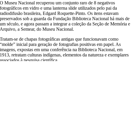
O Museu Nacional recuperou um conjunto raro de 8 negativos
fotográficos em vidro e uma lanterna slide utilizados pelo pai da
radiodifusão brasileira, Edgard Roquette-Pinto. Os itens estavam
preservados sob a guarda da Fundação Biblioteca Nacional há mais de
um século, e agora passam a integrar a coleção da Seção de Memória e
Arquivo, a Semear, do Museu Nacional.
Tratam-se de chapas fotográficas antigas que funcionavam como
“molde” inicial para geração de fotografias positivas em papel. As
imagens, expostas em uma conferência na Biblioteca Nacional, em
1913, retratam culturas indígenas, elementos da natureza e exemplares
associados à pesquisa científica.
O historiador Gustavo Alves Cardoso Moreira, da equipe técnica do
Semear, e a conservadora-restauradora Ana Luiza Castro do Amaral,
chefe do Laboratório Central de Conservação e Restauro da UFRJ,
analisaram as imagens. O processo envolveu associações entre os
negativos preservados da Biblioteca Nacional, a coleção histórica de
pranchas fotográficas e os registros documentais da antiga coleção de
negativos em vidro do Museu Nacional, perdida no incêndio de 2018.
O diretor do Museu Nacional, Ronaldo Fernandes, afirma que a
colaboração entre as instituições é fundamental para preservação
histórico-cultural do país…