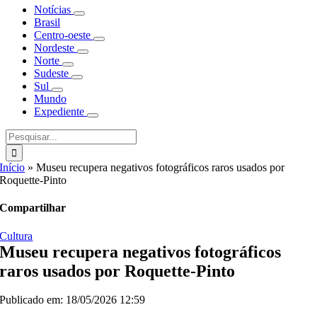
Notícias
Brasil
Centro-oeste
Nordeste
Norte
Sudeste
Sul
Mundo
Expediente
Buscar
resultados
para:
Início
»
Museu recupera negativos fotográficos raros usados por
Roquette-Pinto
Compartilhar
Cultura
Museu recupera negativos fotográficos
raros usados por Roquette-Pinto
Publicado em: 18/05/2026 12:59