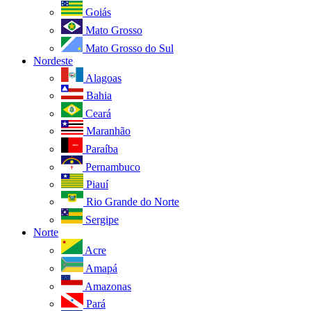
Goiás
Mato Grosso
Mato Grosso do Sul
Nordeste
Alagoas
Bahia
Ceará
Maranhão
Paraíba
Pernambuco
Piauí
Rio Grande do Norte
Sergipe
Norte
Acre
Amapá
Amazonas
Pará