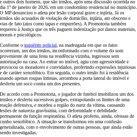
e outros dois homens, que são irmãos, após uma discussão ocorrida no
dia 1º de janeiro de 2026, em um condomínio residencial no município
O MP denunciou o atleta por lesão corporal grave e injúria. Já os
irmãos são acusados de violação de domicílio, injúria, ato obsceno e
vias de fato (atos como tapas e empurrões). A Promotoria também
requereu à Justiça que os três paguem indenização por danos materiais,
morais e psicológicos.
Conforme o
inquérito policial
, na madrugada em que os fatos
ocorreram, um dos irmãos, inconformado com o volume do som
proveniente de uma festa na residência vizinha, ingressou sem
autorização na casa. Ao entrar no imóvel, agiu com agressividade e
provocou os moradores e convidados, proferindo expressões injuriosas
e de caráter xenofóbico. Em seguida, o outro irmão foi à residência
usando apenas roupas íntimas, arrombou a porta lateral do imóvel e
desferiu um soco contra um dos presentes.
De acordo com a Promotoria, o jogador de futebol imobilizou um dos
irmãos e desferiu sucessivos golpes, extrapolando os limites de uma
reação defensiva, e mordeu a região do nariz da vítima, causando
lesões de natureza gravíssima, com deformidade e debilidade
permanente da função respiratória. O atleta proferiu, ainda, ofensas de
cunho xenofóbico. A situação se transformou em uma confusão
generalizada, com o envolvimento de outras pessoas, que ainda estão
sendo investigadas.