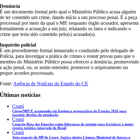
Denúncia
É um documento formal pelo qual o Ministério Público acusa alguém
de ter cometido um crime, dando início a um processo penal. É a peça
processual por meio da qual o MP, enquanto órgão acusador, apresenta
formalmente a acusação a um juiz, relatando os fatos e indicando o
crime que teria sido cometido pelo(s) acusado(s).
Inquérito policial
É um procedimento formal instaurado e conduzido pelo delegado de
Polícia, para investigar a prática de crimes e reunir provas para que o
membro do Ministério Público possa oferecer a denúncia, promovendo
a ação penal, ou, se assim entender, promover o arquivamento ou
propor acordos processuais.
Fonte:
Agência de Notícias do Estado do CE
Últimas notícias
Ceará
Cigesp/MPCE acompanha em Itapipoca preparativos da Expoita 2026 para
garantir direitos da população
Ceará
Conexão Rota das Emoções reúne lideranças do turismo para fortalecer o maior
roteiro turístico integrado do Brasil
Ceará
Após atuação do MP do Ceará, Justiça obriga Câmara Municipal de Aurora a