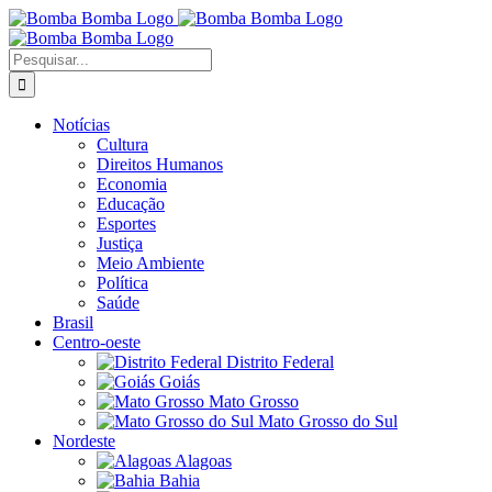
Ir
para
o
Buscar
conteúdo
resultados
para:
Notícias
Cultura
Direitos Humanos
Economia
Educação
Esportes
Justiça
Meio Ambiente
Política
Saúde
Brasil
Centro-oeste
Distrito Federal
Goiás
Mato Grosso
Mato Grosso do Sul
Nordeste
Alagoas
Bahia