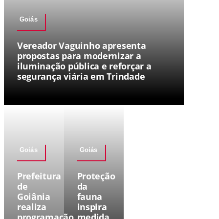
Goiás
Vereador Vaguinho apresenta
propostas para modernizar a
iluminação pública e reforçar a
segurança viária em Trindade
Goiás
Goiás
Prefeitura
Proteção
de
da
Goiânia
fauna
realiza
inspira
programação
medida