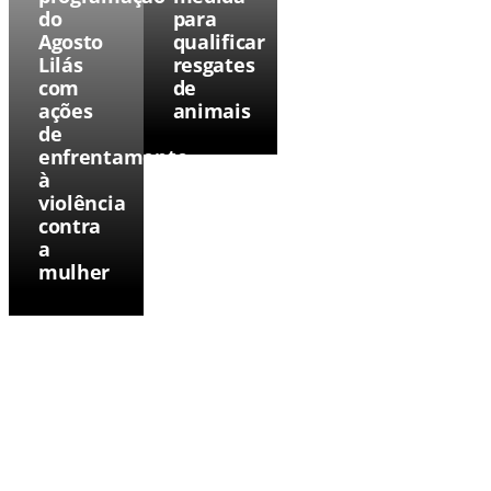
do
para
Agosto
qualificar
Lilás
resgates
com
de
ações
animais
de
enfrentamento
à
violência
contra
a
mulher