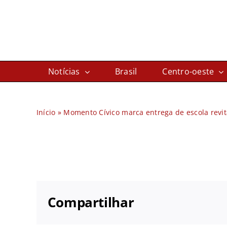
Ir
para
o
conteúdo
Notícias
Brasil
Centro-oeste
Início
»
Momento Cívico marca entrega de escola revit
Compartilhar