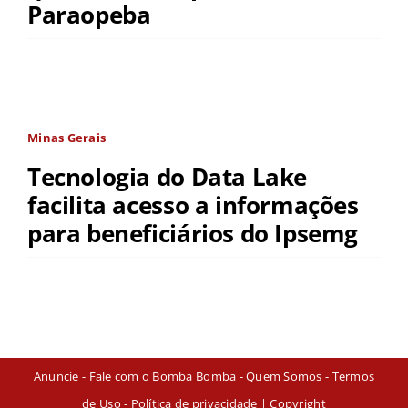
Paraopeba
Minas Gerais
Tecnologia do Data Lake
facilita acesso a informações
para beneficiários do Ipsemg
Anuncie
-
Fale com o Bomba Bomba
-
Quem Somos
-
Termos
de Uso
-
Política de privacidade
| Copyright